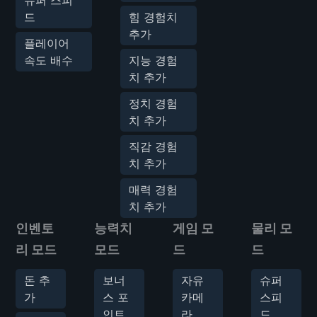
드
힘 경험치
추가
플레이어
속도 배수
지능 경험
치 추가
정치 경험
치 추가
직감 경험
치 추가
매력 경험
치 추가
인벤토
능력치
게임 모
물리 모
리 모드
모드
드
드
돈 추
보너
자유
슈퍼
가
스 포
카메
스피
인트
라
드