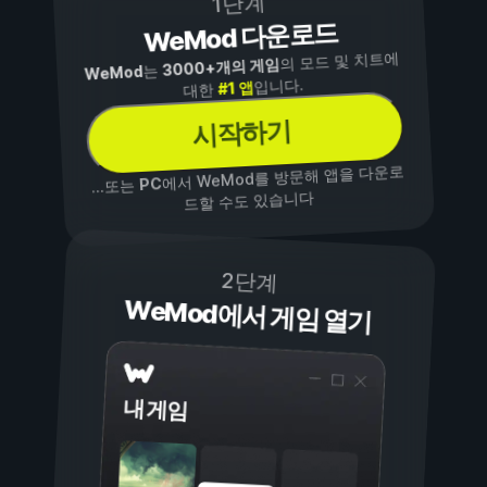
1단계
WeMod 다운로드
의 모드 및 치트에
3000+개의 게임
는
WeMod
입니다.
#1 앱
대한
시작하기
에서 WeMod를 방문해 앱을 다운로
PC
...또는
드할 수도 있습니다
2단계
WeMod에서 게임 열기
내 게임