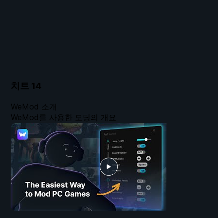
치트
14
WeMod 소개
WeMod를 사용한 모딩의 개요