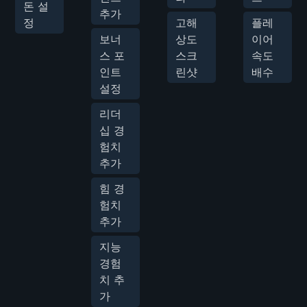
돈 설
추가
정
고해
플레
보너
상도
이어
스 포
스크
속도
인트
린샷
배수
설정
리더
십 경
험치
추가
힘 경
험치
추가
지능
경험
치 추
가