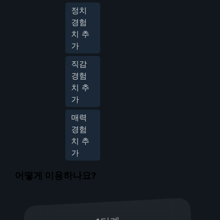
정치
경험
치 추
가
직감
경험
치 추
가
매력
경험
치 추
가
어떻게 이용하나요?