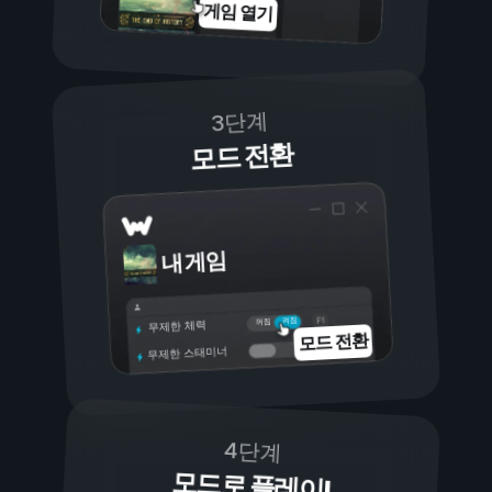
게임 열기
3단계
모드 전환
내 게임
켜짐
꺼짐
무제한 체력
모드 전환
무제한 스태미너
4단계
모드로 플레이!