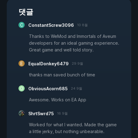
댓글
ConstantScrew3096
10 8월
Thanks to WeMod and Immortals of Aveum
developers for an ideal gaming experience.
Great game and well told story.
EqualDonkey6479
29 9월
thanks man saved bunch of time
ObviousAcorn685
24 9월
Awesome. Works on EA App
ShrtSwrd75
16 9월
Worked for what I wanted. Made the game
a little jerky, but nothing unbearable.