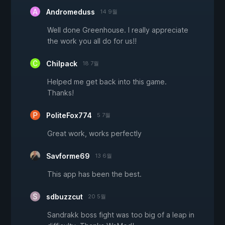
Andromeduss
14 9월
Well done Greenhouse. I really appreciate
the work you all do for us!!
Chilpack
18 7월
Helped me get back into this game.
Thanks!
PoliteFox774
5 7월
Great work, works perfectly
Savforme69
13 6월
This app has been the best.
sdbuzzcut
20 5월
Sandrakk boss fight was too big of a leap in