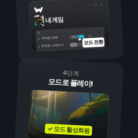
내 게임
켜짐
꺼짐
무제한 체력
모드 전환
무제한 스태미너
4단계
모드로 플레이!
✓ 모드 활성화됨