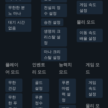
게임 속도
무한한 분
전설의 정
설정
노 마나
수 설정
물리 모드
대기 시간
승천 설정
없음
생명의 크
이동 속도
리스탈 설
배율 설정
정
마나 크리
스탈 설정
플레이
인벤토
능력치
게임 모
어 모드
리 모드
모드
드
무한
골드
푸른
게임
건강
설정
마법
속도
력 설
설정
무한
푸른
정
한 푸
정수
물리 모