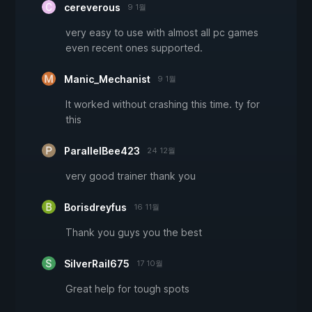
cereverous
9 1월
very easy to use with almost all pc games
even recent ones supported.
Manic_Mechanist
9 1월
It worked without crashing this time. ty for
this
ParallelBee423
24 12월
very good trainer thank you
Borisdreyfus
16 11월
Thank you guys you the best
SilverRail675
17 10월
Great help for tough spots