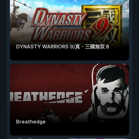
DYNASTY WARRIORS 9/真・三國無双８
Breathedge