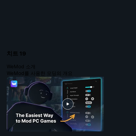
치트
19
WeMod 소개
WeMod를 사용한 모딩의 개요