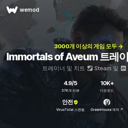
wemod
3000개 이상의 게임 모두 →
Immortals of Aveum 트
트레이너 및 치트
Steam
및
4.9/5
10K+
37K개 리뷰
다운로드
안전
VirusTotal 스캔됨
GreenHouse 제작 ↗