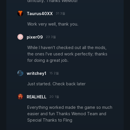
difficulty. Thanks WeMod!
Taurus40XX
31 3월
Work very well, thank you.
pixer09
23 3월
While I haven't checked out all the mods,
the ones I've used work perfectly; thanks
for doing a great job.
writchey1
15 2월
Just started. Check back later
REALHELL
20 1월
Everything worked made the game so much
easier and fun Thanks Wemod Team and
Special Thanks to Fling