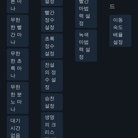
른 마
설정
빨간
드
나
마법
빨간
력 설
무한
정수
이동
정
한 빨
설정
속도
간 마
녹색
배율
초록
나
마법
설정
정수
력 설
무한
설정
정
한 초
전설
록 마
의 정
나
수 설
무한
정
한 분
승천
노 마
설정
나
생명
대기
의 크
시간
리스
없음