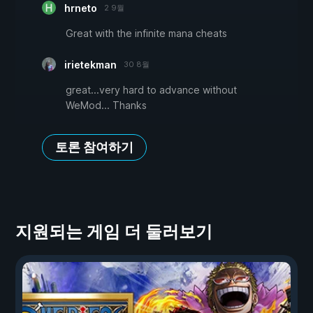
hrneto
2 9월
Great with the infinite mana cheats
irietekman
30 8월
great...very hard to advance without
WeMod... Thanks
토론 참여하기
지원되는 게임 더 둘러보기