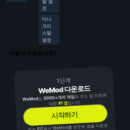
탈 설
정
마나
크리
스탈
설정
어떻게 이용하나요?
1단계
WeMod 다운로드
의 모드 및 치트에
3000+개의 게임
는
WeMod
입니다.
#1 앱
대한
시작하기
에서 WeMod를 방문해 앱을 다운로
PC
...또는