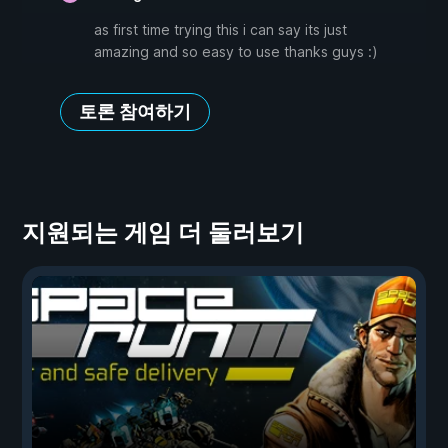
as first time trying this i can say its just
amazing and so easy to use thanks guys :)
토론 참여하기
지원되는 게임 더 둘러보기