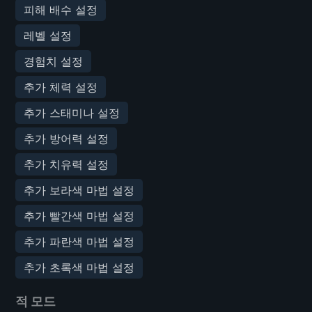
피해 배수 설정
레벨 설정
경험치 설정
추가 체력 설정
추가 스태미나 설정
추가 방어력 설정
추가 치유력 설정
추가 보라색 마법 설정
추가 빨간색 마법 설정
추가 파란색 마법 설정
추가 초록색 마법 설정
적 모드