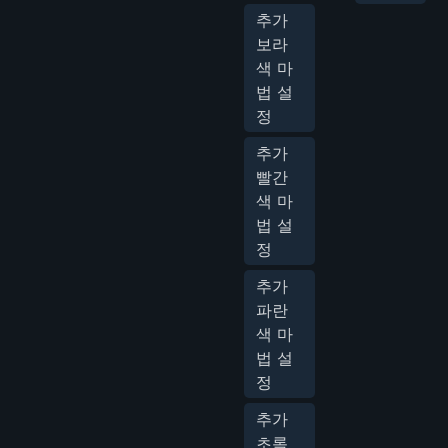
추가
보라
색 마
법 설
정
추가
빨간
색 마
법 설
정
추가
파란
색 마
법 설
정
추가
초록