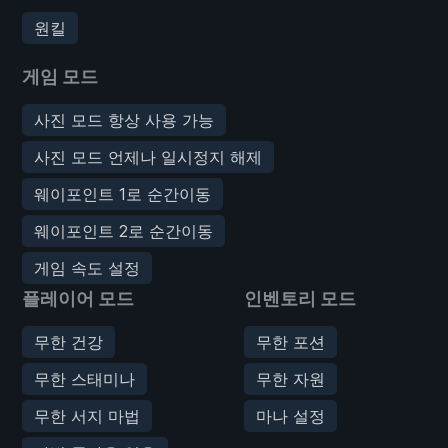
원킬
게임 모드
사진 모드 항상 사용 가능
사진 모드 언제나 일시정지 해제
웨이포인트 1로 순간이동
웨이포인트 2로 순간이동
게임 속도 설정
플레이어 모드
인벤토리 모드
무한 건강
무한 포션
무한 스태미나
무한 자원
무한 서지 마법
마나 설정