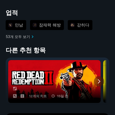
업적
만남
잠재력 해방
갇히다
53개 모두 보기
다른 추천 항목
12개의 치트
15일 전