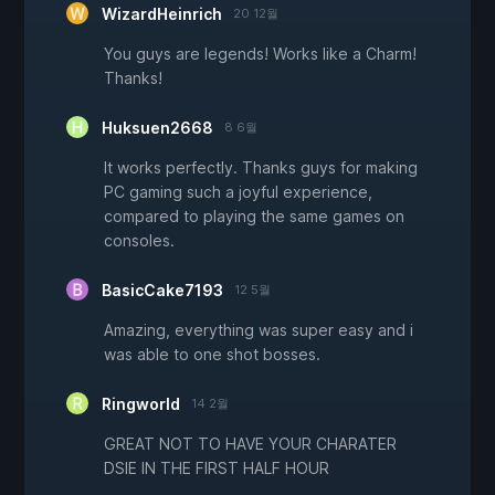
WizardHeinrich
20 12월
You guys are legends! Works like a Charm!
Thanks!
Huksuen2668
8 6월
It works perfectly. Thanks guys for making
PC gaming such a joyful experience,
compared to playing the same games on
consoles.
BasicCake7193
12 5월
Amazing, everything was super easy and i
was able to one shot bosses.
Ringworld
14 2월
GREAT NOT TO HAVE YOUR CHARATER
DSIE IN THE FIRST HALF HOUR