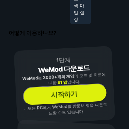
색 마
법 설
정
어떻게 이용하나요?
1단계
WeMod 다운로드
의 모드 및 치트에
3000+개의 게임
는
WeMod
입니다.
#1 앱
대한
시작하기
에서 WeMod를 방문해 앱을 다운로
PC
...또는
드할 수도 있습니다