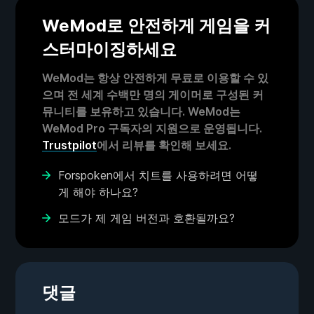
WeMod로 안전하게 게임을 커
스터마이징하세요
WeMod는 항상 안전하게 무료로 이용할 수 있
으며 전 세계 수백만 명의 게이머로 구성된 커
뮤니티를 보유하고 있습니다. WeMod는
WeMod Pro 구독자의 지원으로 운영됩니다.
Trustpilot
에서 리뷰를 확인해 보세요.
Forspoken에서 치트를 사용하려면 어떻
게 해야 하나요?
모드가 제 게임 버전과 호환될까요?
댓글