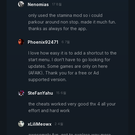
Nenomias
17 8월
only used the stamina mod so i could
parkour around non stop. made it much fun.
thanks as always for the app.
Phoenix92471
6 7월
I love how easy it is to add a shortcut to the
start menu. I don't have to go looking for
updates. Some games are only on here
(AFAIK). Thank you for a free or Ad
supported version.
SteFanYahu
15 6월
the cheats worked very good thx 4 all your
effort and hard work
xLiliMeowx
2 4월
awesomely fun, got to explore way more