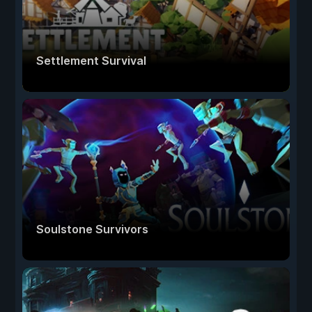
Settlement Survival
Soulstone Survivors