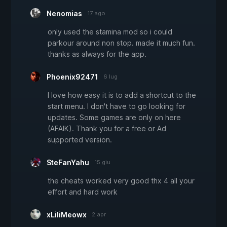
Nenomias
17 ago
only used the stamina mod so i could
parkour around non stop. made it much fun.
thanks as always for the app.
Phoenix92471
6 lug
I love how easy it is to add a shortcut to the
start menu. I don't have to go looking for
updates. Some games are only on here
(AFAIK). Thank you for a free or Ad
supported version.
SteFanYahu
15 giu
the cheats worked very good thx 4 all your
effort and hard work
xLiliMeowx
2 apr