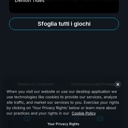
Demon Tides
Sfoglia tutti i giochi
Termini e Condizioni
Informativa sulla Privacy
When you visit our website or use our desktop application we
Assistenza
use technologies like cookies to provide our services, analyze
site traffic, and market our services to you. Exercise your rights
by clicking on ‘Your Privacy Rights’ below or learn more about
our practices and your rights in our
Cookie Policy
Your Privacy Rights