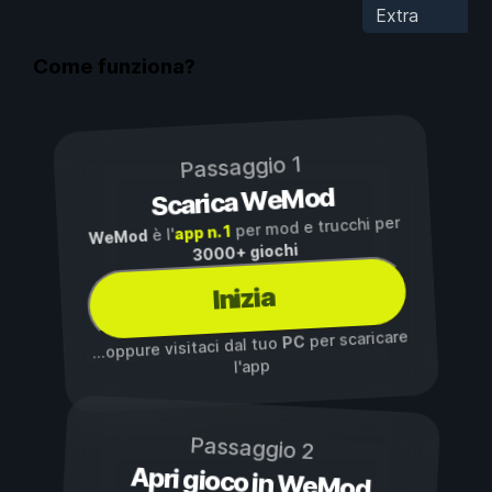
Extra
Come funziona?
Passaggio 1
Scarica WeMod
per mod e trucchi per
app n. 1
è l'
WeMod
3000+ giochi
Inizia
per scaricare
PC
...oppure visitaci dal tuo
l'app
Passaggio 2
Apri gioco in WeMod