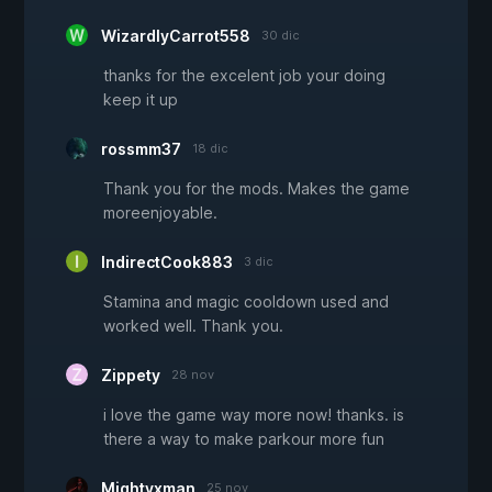
WizardlyCarrot558
30 dic
thanks for the excelent job your doing
keep it up
rossmm37
18 dic
Thank you for the mods. Makes the game
moreenjoyable.
IndirectCook883
3 dic
Stamina and magic cooldown used and
worked well. Thank you.
Zippety
28 nov
i love the game way more now! thanks. is
there a way to make parkour more fun
Mightyxman
25 nov