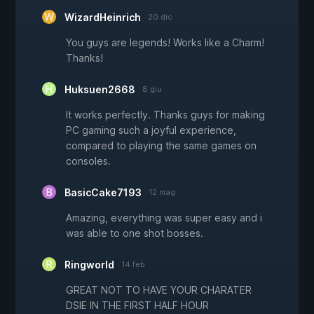
WizardHeinrich
20 dic
You guys are legends! Works like a Charm!
Thanks!
Huksuen2668
8 giu
It works perfectly. Thanks guys for making
PC gaming such a joyful experience,
compared to playing the same games on
consoles.
BasicCake7193
12 mag
Amazing, everything was super easy and i
was able to one shot bosses.
Ringworld
14 feb
GREAT NOT TO HAVE YOUR CHARATER
DSIE IN THE FIRST HALF HOUR