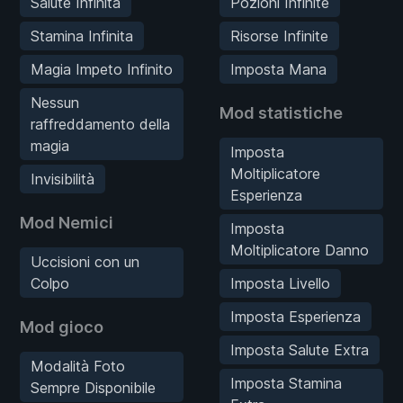
Salute Infinita
Pozioni Infinite
Stamina Infinita
Risorse Infinite
Magia Impeto Infinito
Imposta Mana
Nessun
Mod statistiche
raffreddamento della
magia
Imposta
Moltiplicatore
Invisibilità
Esperienza
Mod Nemici
Imposta
Moltiplicatore Danno
Uccisioni con un
Colpo
Imposta Livello
Imposta Esperienza
Mod gioco
Imposta Salute Extra
Modalità Foto
Imposta Stamina
Sempre Disponibile