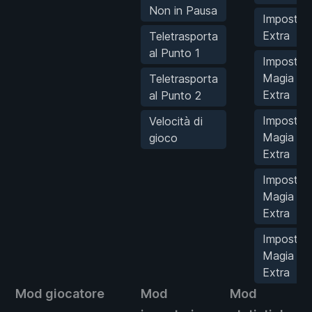
Non in Pausa
Imposta 
Extra
Teletrasporta
al Punto 1
Imposta
Magia Vio
Teletrasporta
Extra
al Punto 2
Imposta
Velocità di
Magia Ro
gioco
Extra
Imposta
Magia Bl
Extra
Imposta
Magia Ve
Extra
Mod giocatore
Mod
Mod