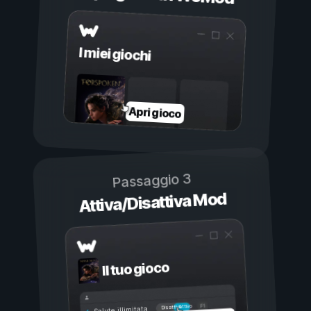
I miei giochi
Apri gioco
Passaggio 3
Attiva/Disattiva Mod
Il tuo gioco
Attivo
Disattivo
Salute illimitata