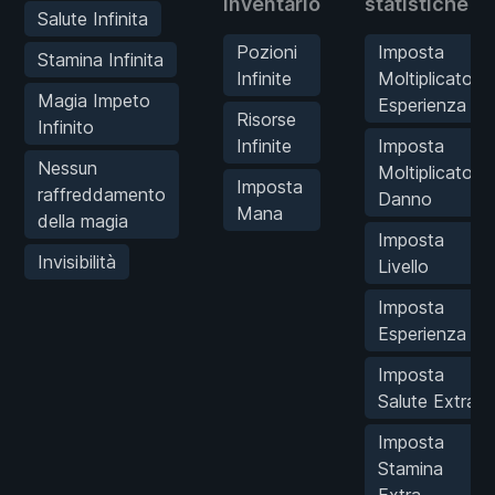
inventario
statistiche
Salute Infinita
Pozioni
Imposta
Stamina Infinita
Infinite
Moltiplicatore
Magia Impeto
Esperienza
Risorse
Infinito
Infinite
Imposta
Nessun
Moltiplicatore
Imposta
raffreddamento
Danno
Mana
della magia
Imposta
Invisibilità
Livello
Imposta
Esperienza
Imposta
Salute Extra
Imposta
Stamina