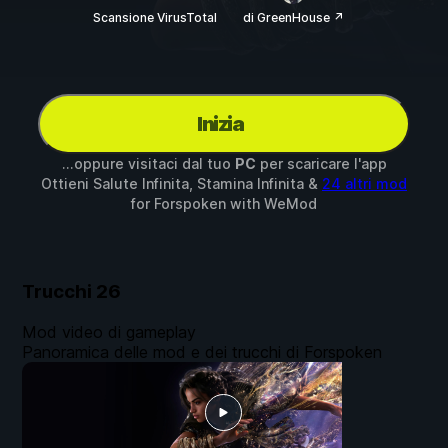
Scansione VirusTotal
di GreenHouse ↗
Inizia
...oppure visitaci dal tuo
PC
per scaricare l'app
Ottieni Salute Infinita, Stamina Infinita &
24 altri mod
for
Forspoken
with
WeMod
Trucchi
26
Mod video di gameplay
Panoramica delle mod e dei trucchi di Forspoken