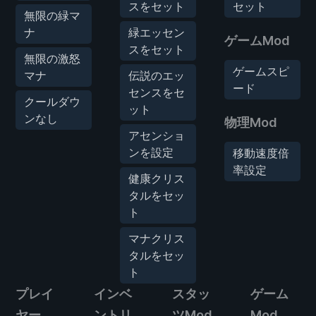
スをセット
セット
無限の緑マ
ナ
緑エッセン
ゲームMod
スをセット
無限の激怒
ゲームスピ
マナ
伝説のエッ
ード
センスをセ
クールダウ
ット
ンなし
物理Mod
アセンショ
ンを設定
移動速度倍
率設定
健康クリス
タルをセッ
ト
マナクリス
タルをセッ
ト
プレイ
インベ
スタッ
ゲーム
ヤー
ントリ
ツMod
Mod