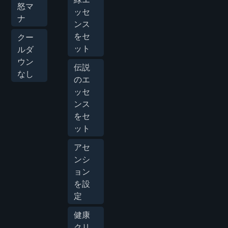
怒マ
ッセ
ナ
ンス
をセ
クー
ット
ルダ
ウン
伝説
なし
のエ
ッセ
ンス
をセ
ット
アセ
ンシ
ョン
を設
定
健康
クリ