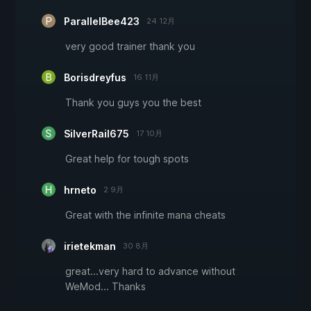
ParallelBee423
24 12月
very good trainer thank you
Borisdreyfus
16 11月
Thank you guys you the best
SilverRail675
17 10月
Great help for tough spots
hrneto
2 9月
Great with the infinite mana cheats
irietekman
30 8月
great...very hard to advance without
WeMod... Thanks