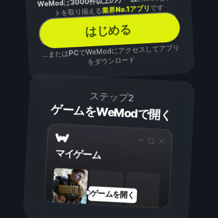
3000件以上のゲーム
は
WeMod
です
業界No.1アプリ
トを取り揃える
はじめる
でWeModにアクセスしてアプリ
PC
...または
をダウンロード
ステップ2
ゲームをWeModで開く
マイゲーム
ゲームを開く