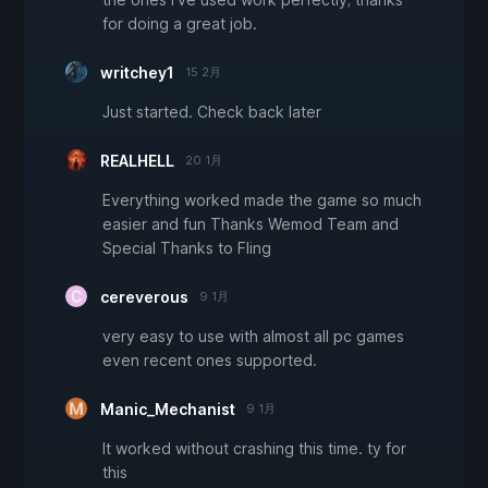
for doing a great job.
writchey1
15 2月
Just started. Check back later
REALHELL
20 1月
Everything worked made the game so much
easier and fun Thanks Wemod Team and
Special Thanks to Fling
cereverous
9 1月
very easy to use with almost all pc games
even recent ones supported.
Manic_Mechanist
9 1月
It worked without crashing this time. ty for
this