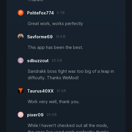
PoliteFox774
5 7月
Great work, works perfectly
Savforme69
13 6月
This app has been the best.
sdbuzzcut
20 5月
Sandrakk boss fight was too big of a leap in
difficulty. Thanks WeMod!
Taurus40XX
31 3月
Work very well, thank you.
pixer09
23 3月
While I haven't checked out all the mods,
the ones I've used work perfectly; thanks