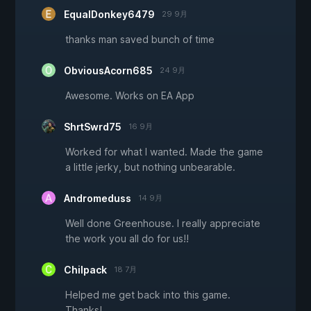
EqualDonkey6479
29 9月
thanks man saved bunch of time
ObviousAcorn685
24 9月
Awesome. Works on EA App
ShrtSwrd75
16 9月
Worked for what I wanted. Made the game
a little jerky, but nothing unbearable.
Andromeduss
14 9月
Well done Greenhouse. I really appreciate
the work you all do for us!!
Chilpack
18 7月
Helped me get back into this game.
Thanks!