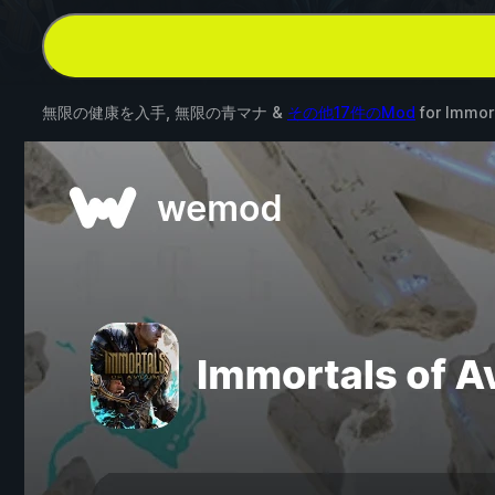
無限の健康を入手, 無限の青マナ &
その他17件のMod
for
Immor