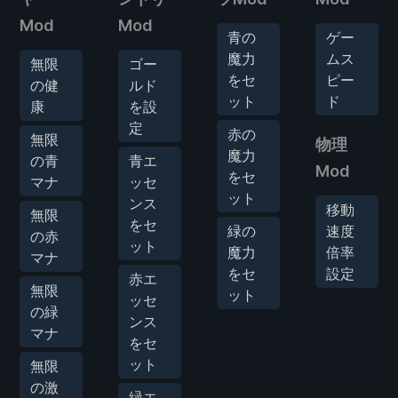
Mod
Mod
青の
ゲー
魔力
ムス
無限
ゴー
をセ
ピー
の健
ルド
ット
ド
康
を設
定
赤の
無限
物理
魔力
の青
青エ
Mod
をセ
マナ
ッセ
ット
ンス
移動
無限
をセ
緑の
速度
の赤
ット
魔力
倍率
マナ
をセ
設定
赤エ
無限
ット
ッセ
の緑
ンス
マナ
をセ
ット
無限
の激
緑エ