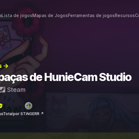
a
Lista de jogos
Mapas de Jogos
Ferramentas de jogos
Recursos
C
s →
apaças de HunieCam Studio
Steam
rusTotal
por STiNGERR ↗