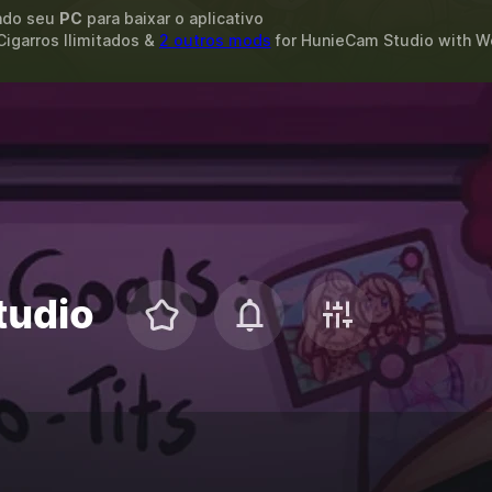
ando seu
PC
para baixar o aplicativo
Cigarros Ilimitados &
2 outros mods
for
HunieCam Studio
with
W