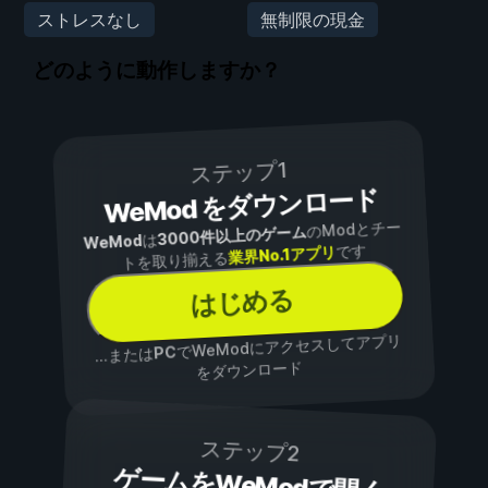
ストレスなし
無制限の現金
どのように動作しますか？
ステップ1
WeMod をダウンロード
のModとチー
3000件以上のゲーム
は
WeMod
です
業界No.1アプリ
トを取り揃える
はじめる
でWeModにアクセスしてアプリ
PC
...または
をダウンロード
ステップ2
ゲームをWeModで開く