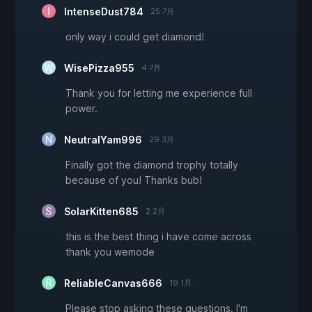
IntenseDust784
25 7月
only way i could get diamond!
WisePizza955
4 7月
Thank you for letting me experience full
power.
NeutralYam996
29 3月
Finally got the diamond trophy totally
because of you! Thanks bub!
SolarKitten685
2 2月
this is the best thing i have come across
thank you wemode
ReliableCanvas666
19 1月
Please stop asking these questions. I'm