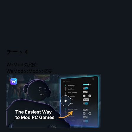
チート
4
WeModの紹介
WeModのModの概要