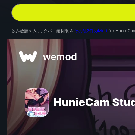
飲み放題を入手, タバコ無制限 &
その他2件のMod
for
HunieCam