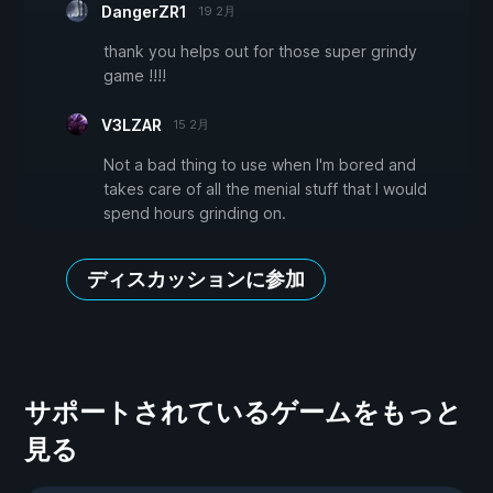
DangerZR1
19 2月
thank you helps out for those super grindy
game !!!!
V3LZAR
15 2月
Not a bad thing to use when I'm bored and
takes care of all the menial stuff that I would
spend hours grinding on.
ディスカッションに参加
サポートされているゲームをもっと
見る