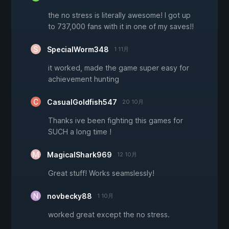
the no stress is literally awesome! I got up
to 737,000 fans with it in one of my saves!!
SpecialWorm348
1 11月
it worked, made the game super easy for
achievement hunting
CasualGoldfish547
20 10月
Thanks ive been fighting this games for
SUCH a long time !
MagicalShark969
12 10月
Great stuff! Works seamslessly!
novbecky88
1 10月
worked great except the no stress.