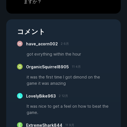
ますか？
コメント
have_acorn002
2 6月
got evrything within the hour
OrganicSquirrel8905
11 4月
it was the first time I got dimond on the
game it was amazing
LovelyBike963
2 12月
It was nice to get a feel on how to beat the
game.
ExtremeShark844
11 9月