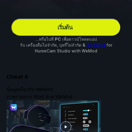
เริ่มต้น
...หรือไปที่
PC
เพื่อดาวน์โหลดแอป
รับ เครื่องดื่มไม่จำกัด, บุหรี่ไม่จำกัด &
อีก 2 Mod
for
HunieCam Studio
with
WeMod
Cheat
4
ข้อมูลเกี่ยวกับ WeMod
ภาพรวมการ Mod ด้วย WeMod