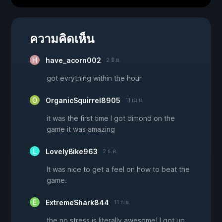
ความคิดเห็น
have_acorn002
2 มิ.ย.
got evrything within the hour
OrganicSquirrel8905
11 เม.ย.
it was the first time I got dimond on the
game it was amazing
LovelyBike963
2 ธ.ค.
It was nice to get a feel on how to beat the
game.
ExtremeShark844
11 ก.ย.
the no stress is literally awesome! I got up