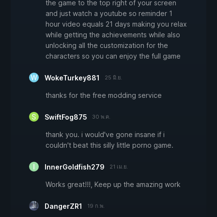
the game to the top right of your screen
and just watch a youtube so reminder 1
hour video equals 21 days making you relax
while getting the achievements while also
unlocking all the customization for the
characters so you can enjoy the full game
WokeTurkey881
25 มิ.ย.
thanks for the free modding service
SwiftFog875
30 พ.ค.
thank you. i would've gone insane if i
couldn't beat this silly little porno game.
InnerGoldfish279
21 เม.ย.
Works great!!!, Keep up the amazing work
DangerZR1
19 ก.พ.