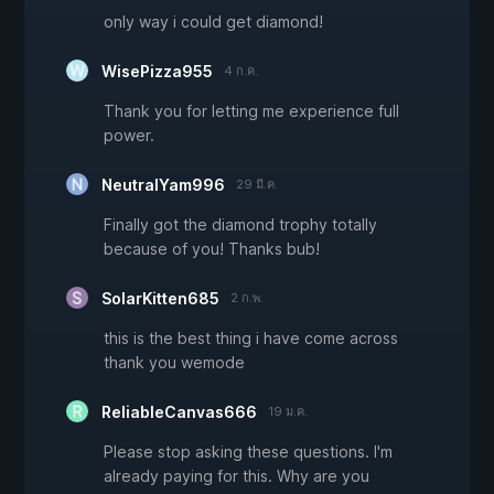
only way i could get diamond!
WisePizza955
4 ก.ค.
Thank you for letting me experience full
power.
NeutralYam996
29 มี.ค.
Finally got the diamond trophy totally
because of you! Thanks bub!
SolarKitten685
2 ก.พ.
this is the best thing i have come across
thank you wemode
ReliableCanvas666
19 ม.ค.
Please stop asking these questions. I'm
already paying for this. Why are you