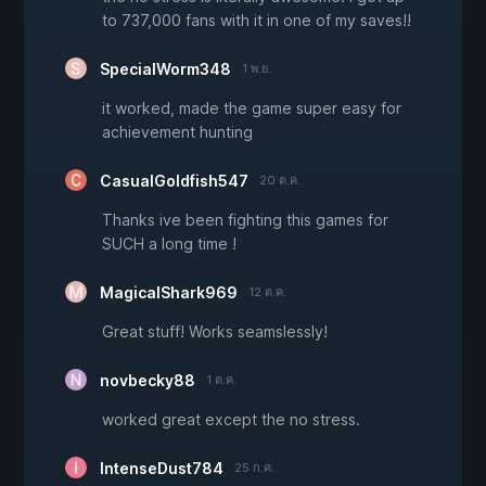
to 737,000 fans with it in one of my saves!!
SpecialWorm348
1 พ.ย.
it worked, made the game super easy for
achievement hunting
CasualGoldfish547
20 ต.ค.
Thanks ive been fighting this games for
SUCH a long time !
MagicalShark969
12 ต.ค.
Great stuff! Works seamslessly!
novbecky88
1 ต.ค.
worked great except the no stress.
IntenseDust784
25 ก.ค.