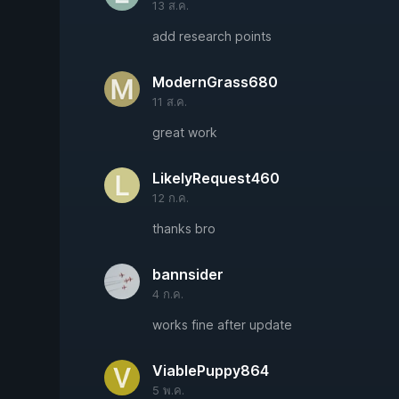
13 ส.ค.
add research points
ModernGrass680
11 ส.ค.
great work
LikelyRequest460
12 ก.ค.
thanks bro
bannsider
4 ก.ค.
works fine after update
ViablePuppy864
5 พ.ค.