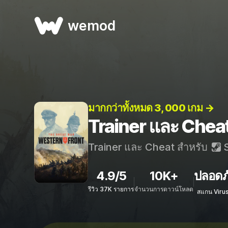
wemod
มากกว่าทั้งหมด 3, 000 เกม →
Trainer และ Chea
Trainer และ Cheat สำหรับ
S
4.9/5
10K+
ปลอดภ
รีวิว 37K รายการ
จำนวนการดาวน์โหลด
สแกน Viru