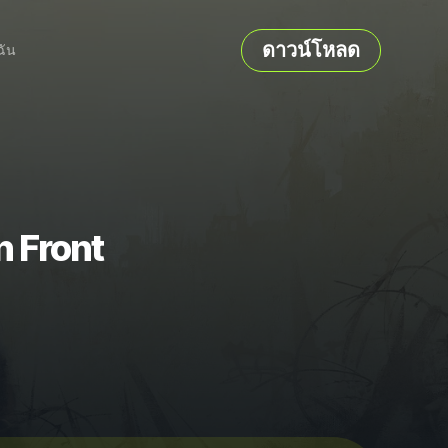
ดาวน์โหลด
ฉัน
n Front