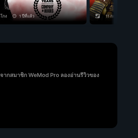
ลโกง
1 ปีที่แล้ว
11 กลโกง
1 
นจากสมาชิก WeMod Pro ลองอ่านรีวิวของ