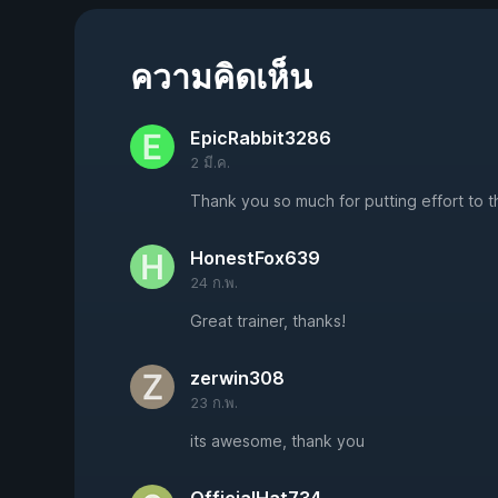
ความคิดเห็น
EpicRabbit3286
2 มี.ค.
Thank you so much for putting effort to th
HonestFox639
24 ก.พ.
Great trainer, thanks!
zerwin308
23 ก.พ.
its awesome, thank you