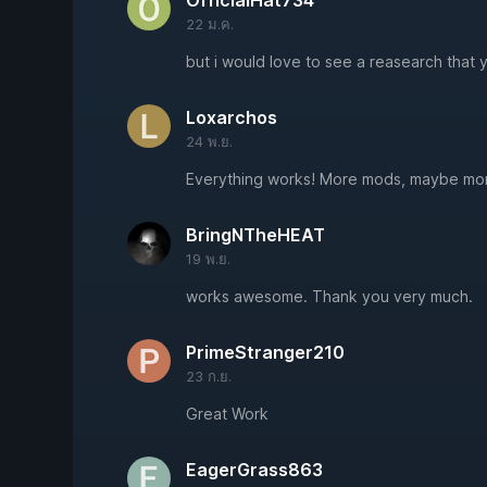
OfficialHat734
22 ม.ค.
but i would love to see a reasearch that
Loxarchos
24 พ.ย.
Everything works! More mods, maybe m
BringNTheHEAT
19 พ.ย.
works awesome. Thank you very much.
PrimeStranger210
23 ก.ย.
Great Work
EagerGrass863