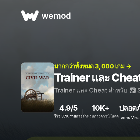
wemod
มากกว่าทั้งหมด 3, 000 เกม →
Trainer และ Cheat
Trainer และ Cheat สำหรับ
S
4.9/5
10K+
ปลอดภ
รีวิว 37K รายการ
จำนวนการดาวน์โหลด
สแกน Viru