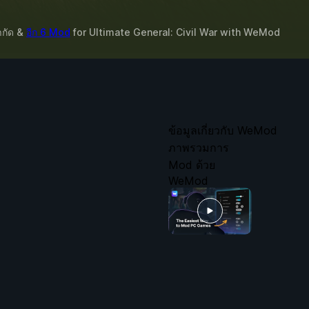
จำกัด &
อีก 6 Mod
for
Ultimate General: Civil War
with
WeMod
ข้อมูลเกี่ยวกับ WeMod
ภาพรวมการ
Mod ด้วย
WeMod