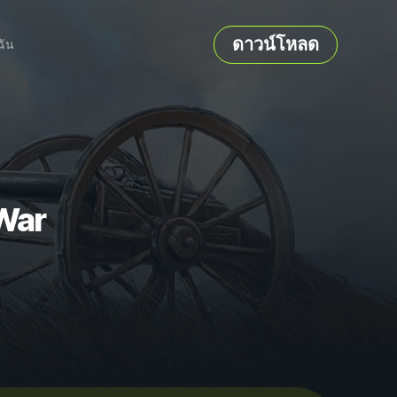
ดาวน์โหลด
ฉัน
 War