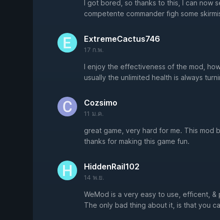
I got bored, so thanks to this, I can now 
competente commander figh some skirmish
ExtremeCactus746
17 ก.พ.
I enjoy the effectiveness of the mod, howe
usually the unlimited health is always turni
Cozsimo
11 ม.ค.
great game, very hard for me. This mod 
thanks for making this game fun.
HiddenRail102
14 พ.ย.
WeMod is a very easy to use, efficent, & 
The only bad thing about it, is that you c