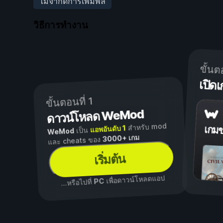
ไม่จำกัดการเพิ่มพล
วิธีการทำงาน
ขั้นต
เปิ
ขั้นตอนที่ 1
ดาวน์โหลด WeMod
สำหรับ mod
แอพอันดับ 1
เกม
เป็น
WeMod
3000+ เกม
และ cheats ของ
เริ่มต้น
เพื่อดาวน์โหลดแอป
PC
...หรือไปที่