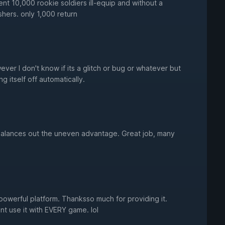
sent 10,000 rookie soldiers ill-equip and without a
ers. only 1,000 return
ver I don't know if its a glitch or bug or whatever but
ng itself off automatically.
balances out the uneven advantage. Great job, many
powerful platform. Thanksso much for providing it.
ant use it with EVERY game. lol