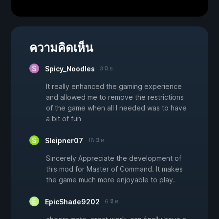
ความคิดเห็น
Spicy_Noodles
3 มิ.ย.
It really enhanced the gaming experience
and allowed me to remove the restrictions
of the game when all I needed was to have
a bit of fun
Sleipner07
18 มี.ค.
Sincerely Appreciate the development of
this mod for Master of Command. It makes
the game much more enjoyable to play.
EpicShade9202
6 มี.ค.