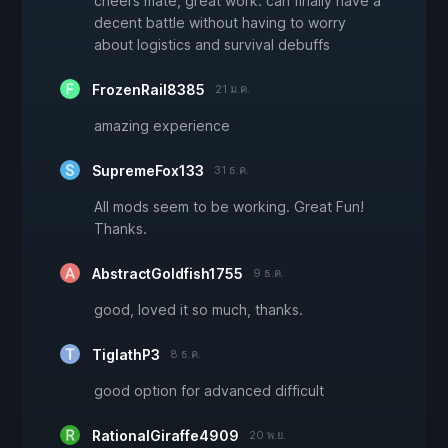
cheers mate, great work. can finally have a
decent battle without having to worry
about logistics and survival debuffs
FrozenRail8385
21 ม.ค.
amazing experience
SupremeFox133
31 ธ.ค.
All mods seem to be working. Great Fun!
Thanks.
AbstractGoldfish1755
9 ธ.ค.
good, loved it so much, thanks.
TiglathP3
8 ธ.ค.
good option for advanced difficult
RationalGiraffe4909
20 พ.ย.