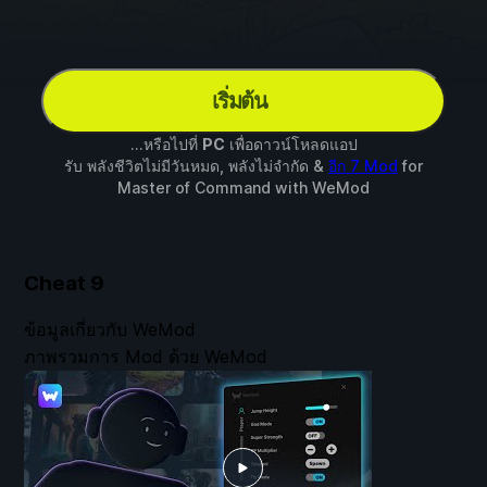
เริ่มต้น
...หรือไปที่
PC
เพื่อดาวน์โหลดแอป
รับ พลังชีวิตไม่มีวันหมด, พลังไม่จำกัด &
อีก 7 Mod
for
Master of Command
with
WeMod
Cheat
9
ข้อมูลเกี่ยวกับ WeMod
ภาพรวมการ Mod ด้วย WeMod