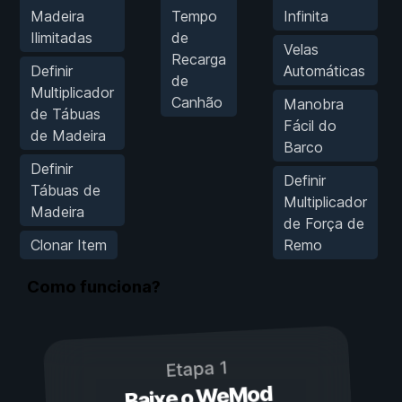
Madeira
Tempo
Infinita
Ilimitadas
de
Velas
Recarga
Definir
Automáticas
de
Multiplicador
Canhão
Manobra
de Tábuas
Fácil do
de Madeira
Barco
Definir
Definir
Tábuas de
Multiplicador
Madeira
de Força de
Clonar Item
Remo
Como funciona?
Etapa 1
Baixe o WeMod