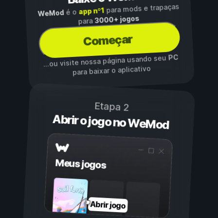
para mods e trapaças
app nº1
é o
WeMod
3000+ jogos
para
Começar
PC
...ou visite nossa página usando seu
para baixar o aplicativo
Etapa 2
Abrir o jogo no WeMod
Meus jogos
Abrir jogo