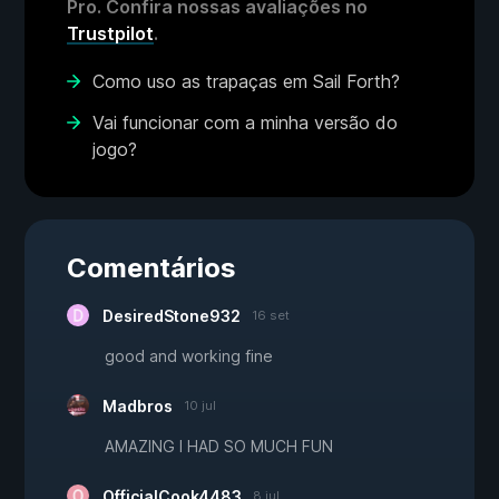
Pro. Confira nossas avaliações no
Trustpilot
.
Como uso as trapaças em Sail Forth?
Vai funcionar com a minha versão do
jogo?
Comentários
DesiredStone932
16 set
good and working fine
Madbros
10 jul
AMAZING I HAD SO MUCH FUN
OfficialCook4483
8 jul