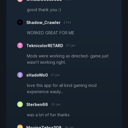
good thank you :)
Shadow_Crawler
2 fev
WORKED GREAT FOR ME
TeknicolorRETARD
27 jan
Mods were working as directed- game just
wasn't working right.
sHadoWo0
21 jan
love this app for all kind gaming mod
experience easily..
Sterben66
20 jan
was a lot of fun thanks
MovingZebra308
16 jan