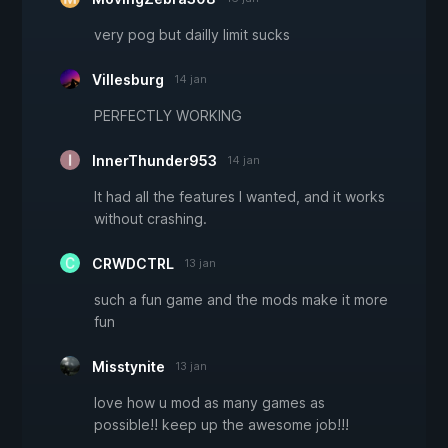
very pog but dailly limit sucks
Villesburg
14 jan
PERFECTLY WORKING
InnerThunder953
14 jan
It had all the features I wanted, and it works
without crashing.
CRWDCTRL
13 jan
such a fun game and the mods make it more
fun
Misstynite
13 jan
love how u mod as many games as
possible!! keep up the awesome job!!!