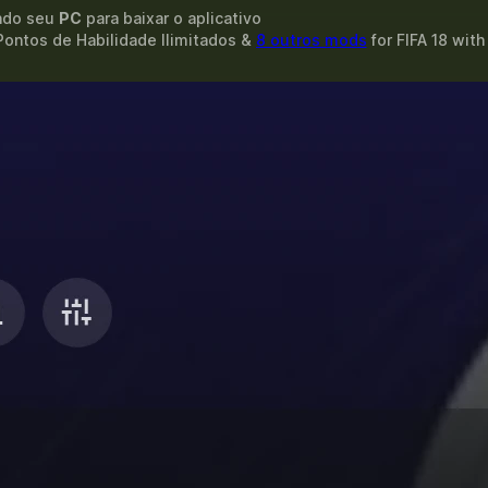
ando seu
PC
para baixar o aplicativo
Pontos de Habilidade Ilimitados &
8 outros mods
for
FIFA 18
wit