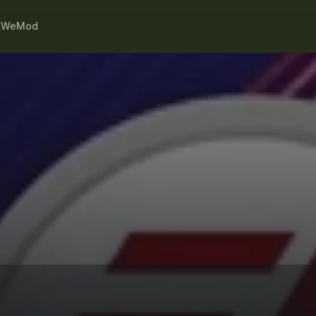
h
WeMod