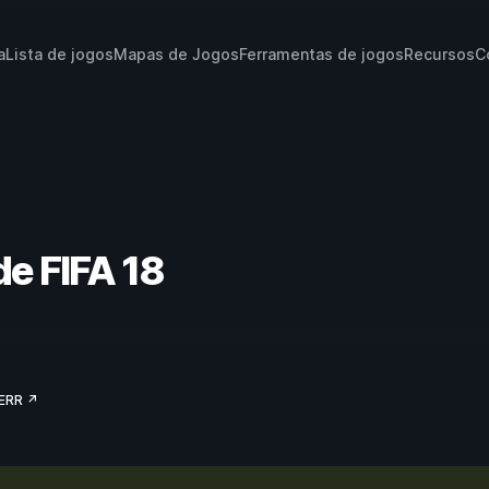
a
Lista de jogos
Mapas de Jogos
Ferramentas de jogos
Recursos
C
de FIFA 18
ERR ↗