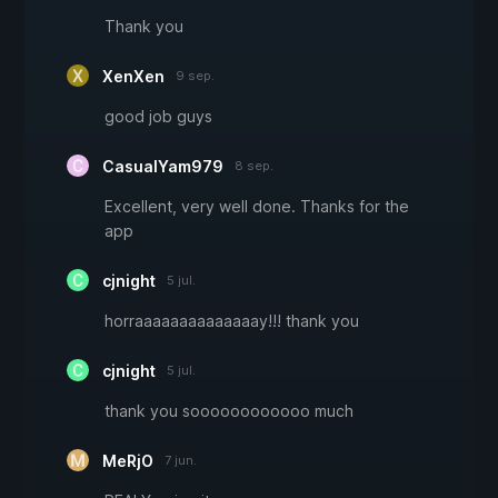
Thank you
XenXen
9 sep.
good job guys
CasualYam979
8 sep.
Excellent, very well done. Thanks for the
app
cjnight
5 jul.
horraaaaaaaaaaaaaay!!! thank you
cjnight
5 jul.
thank you soooooooooooo much
MeRjO
7 jun.