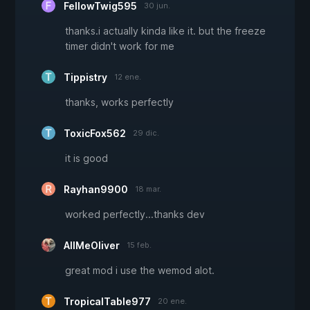
FellowTwig595
30 jun.
thanks.i actually kinda like it. but the freeze
timer didn't work for me
Tippistry
12 ene.
thanks, works perfectly
ToxicFox562
29 dic.
it is good
Rayhan9900
18 mar.
worked perfectly...thanks dev
AllMeOliver
15 feb.
great mod i use the wemod alot.
TropicalTable977
20 ene.