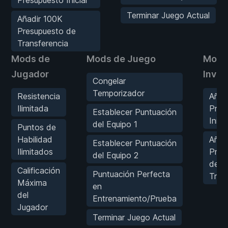
Terminar Juego Actual
Añadir 100K
Presupuesto de
Transferencia
Mods de
Mods de Juego
Mods
Jugador
Inven
Congelar
Temporizador
Resistencia
Añad
Ilimitada
Pres
Establecer Puntuación
Inicia
del Equipo 1
Puntos de
Habilidad
Añad
Establecer Puntuación
Ilimitados
Pres
del Equipo 2
de
Calificación
Puntuación Perfecta
Tran
Máxima
en
del
Entrenamiento/Prueba
Jugador
Terminar Juego Actual