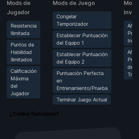
Mods de
Mods de Juego
Mods
Jugador
Inven
Congelar
Temporizador
Resistencia
Añad
Ilimitada
Pres
Establecer Puntuación
Inicia
del Equipo 1
Puntos de
Habilidad
Añad
Establecer Puntuación
Ilimitados
Pres
del Equipo 2
de
Calificación
Puntuación Perfecta
Tran
Máxima
en
del
Entrenamiento/Prueba
Jugador
Terminar Juego Actual
¿Cómo funciona?