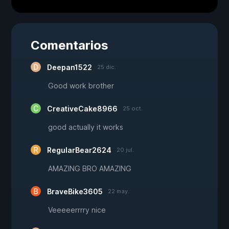
Comentarios
Deepan1522
25 dic.
Good work brother
CreativeCake8966
25 oct.
good actually it works
RegularBear2624
20 jul.
AMAZING BRO AMAZING
BraveBike3605
22 may.
Veeeeerrrry nice