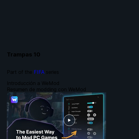
Trampas
10
Part of the
FIFA
series
Introducción a WeMod
Resumen de modding con WeMod