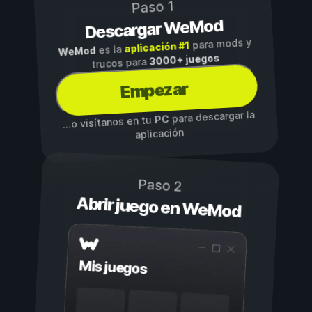
Paso 1
Descargar WeMod
para mods y
aplicación #1
es la
WeMod
3000+ juegos
trucos para
Empezar
para descargar la
PC
...o visítanos en tu
aplicación
Paso 2
Abrir juego en WeMod
Mis juegos