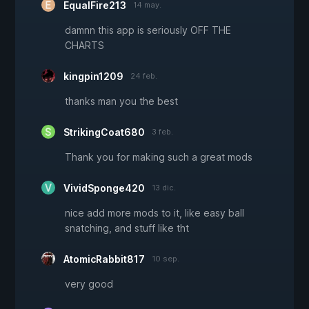
EqualFire213
14 may.
damnn this app is seriously OFF THE
CHARTS
kingpin1209
24 feb.
thanks man you the best
StrikingCoat680
3 feb.
Thank you for making such a great mods
VividSponge420
13 dic.
nice add more mods to it, like easy ball
snatching, and stuff like tht
AtomicRabbit817
10 sep.
very good