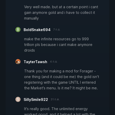
Very well made. but at a certain point i cant
gain anymore gold and i have to collect it
manually
BoldSnake694
7 ก.ย.
make the infinite resources go to 999
trillion pls because i cant make anymore
droids
TayterTawsh
4 ก.ย.
Thank you for making a mod for Forager -
one thing (and it could be me) the gold isn't
registering with the game UNTIL I entered
the Market's menu. Is it me? It might be me.
SillySmile922
31 ก.ค.
It's really good. The unlimited energy
worked good, and it helped a lot with the