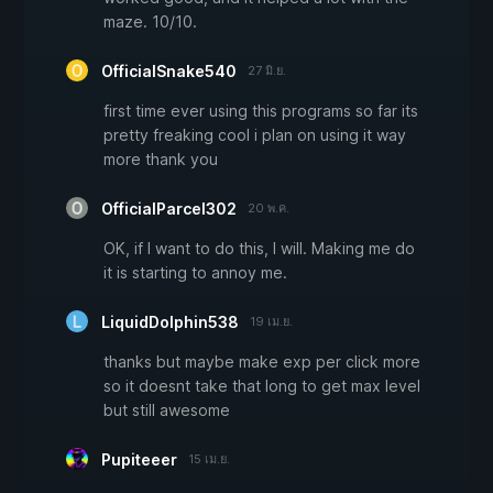
maze. 10/10.
OfficialSnake540
27 มิ.ย.
first time ever using this programs so far its
pretty freaking cool i plan on using it way
more thank you
OfficialParcel302
20 พ.ค.
OK, if I want to do this, I will. Making me do
it is starting to annoy me.
LiquidDolphin538
19 เม.ย.
thanks but maybe make exp per click more
so it doesnt take that long to get max level
but still awesome
Pupiteeer
15 เม.ย.