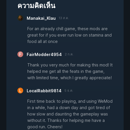
ความคิดเห็น
Manakai_Klau
13 ส.ค.
For an already chill game, these mods are
great for if you ever run low on stamina and
food all at once
FairModder4954
2 ก.ค.
Thank you very much for making this mod! It
helped me get all the feats in the game,
with limited time, which I greatly appreciate!
LocalRabbit9814
5 ธ.ค.
First time back to playing, and using WeMod
in a while, had a down day and got tired of
how slow and daunting the gameplay was
without it. Thanks for helping me have a
good run. Cheers!