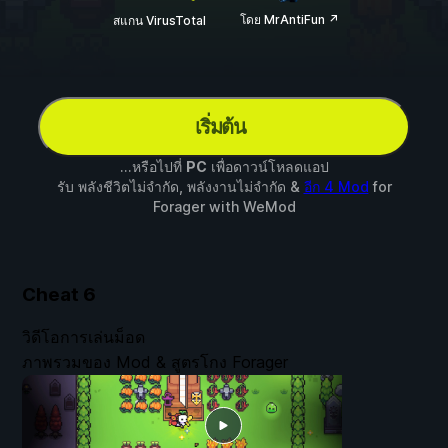
โดย MrAntiFun ↗
สแกน VirusTotal
เริ่มต้น
...หรือไปที่
PC
เพื่อดาวน์โหลดแอป
รับ พลังชีวิตไม่จำกัด, พลังงานไม่จำกัด &
อีก 4 Mod
for
Forager
with
WeMod
Cheat
6
วิดีโอการเล่นม็อด
ภาพรวมของ Mod & สูตรโกง Forager