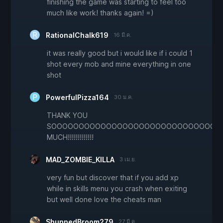
finishing the game was starting to feel too
much like work! thanks again! =)
RationalChalk619
16 มี.ค.
it was really good but i would like if i could 1
shot every mob and mine everything in one
shot
PowerfulPizza164
30 ม.ค.
THANK YOU
SOOOOOOOOOOOOOOOOOOOOOOOOOOOOOOO
MUCH!!!!!!!!!!!!!
MAD_ZOMBIE_KILLA
3 เม.ย.
very fun but discover that if you add xp
while in skills menu you crash when exiting
but well done love the cheats man
ShunnedBroom279
27 มี.ค.