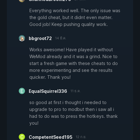
Everything worked well. The only issue was
the gold cheat, but it didnt even matter.
Good job! Keep pushing quality work.
bbgroot72
14 มี.ค.
Works awesome! Have played it without
WeMod already and it was a grind. Nice to
start a fresh game with these cheats to do
more experimenting and see the results
quicker. Thank you!
EqualSquirrel336
11 ธ.ค.
so good at first i thought i needed to
upgrade to pro to modbut then i saw all i
had to do was to press the hotkeys. thank
you!
CompetentSeed195
12 ก.ย.