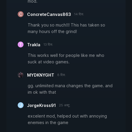
mod.
ConcreteCanvas863
14 दिस.
Thank you so much!!! This has taken so
many hours off the grind!
Trakla
13 दिस.
This works well for people like me who
suck at video games.
MYDKNYGHT
8 दिस.
gg. unlimiited mana changes the game. and
im ok with that
JorgeKross91
25 अक्टू.
excelent mod, helped out with annoying
enemies in the game