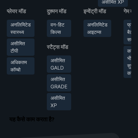
असीमित XP
प्लेयर मॉड
दुश्मन मॉड
इन्वेंट्री मॉड
गेम मॉड
अनलिमिटेड
वन-हिट
अनलिमिटेड
फ्रीज़
स्वास्थ्य
किल्स
आइटम्स
बैटल
समय
असीमित
स्टैट्स मॉड
टीपी
कहीं
भी
असीमित
अधिकतम
सुरक्ष
GALD
कॉम्बो
करें
असीमित
GRADE
असीमित
XP
यह कैसे काम करता है?