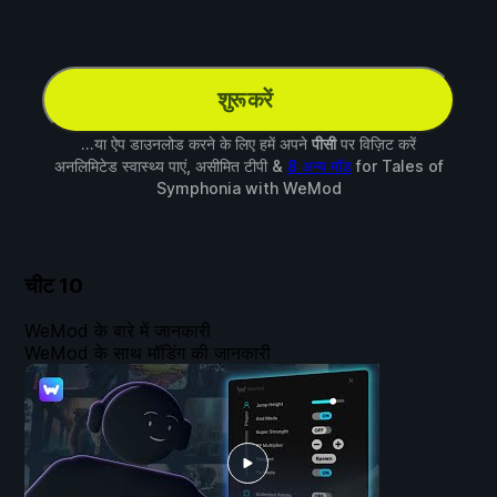
शुरू करें
...या ऐप डाउनलोड करने के लिए हमें अपने
पीसी
पर विज़िट करें
अनलिमिटेड स्वास्थ्य पाएं, असीमित टीपी &
8 अन्य मॉड
for
Tales of
Symphonia
with
WeMod
चीट
10
WeMod के बारे में जानकारी
WeMod के साथ मॉडिंग की जानकारी