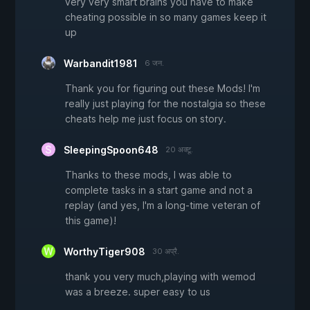
very very smart brains you have to make
cheating possible in so many games keep it
up
Warbandit1981
6 जन.
Thank you for figuring out these Mods! I'm
really just playing for the nostalgia so these
cheats help me just focus on story.
SleepingSpoon648
20 अक्टू.
Thanks to these mods, I was able to
complete tasks in a start game and not a
replay (and yes, I'm a long-time veteran of
this game)!
WorthyTiger908
30 अप्रै.
thank you very much,playing with wemod
was a breeze. super easy to us