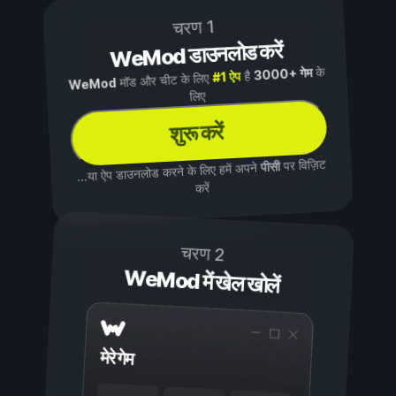
चरण 1
WeMod डाउनलोड करें
के
3000+ गेम
है
#1 ऐप
मॉड और चीट के लिए
WeMod
लिए
शुरू करें
पर विज़िट
पीसी
...या ऐप डाउनलोड करने के लिए हमें अपने
करें
चरण 2
WeMod में खेल खोलें
मेरे गेम