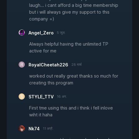
laugh... i cant afford a big time membership
but i will always give my support to this
company =)
Angel_Zero
5 जुल.
Always helpful having the unlimited TP
active for me
RoyalCheetah226
28 मार्च
worked out really great thanks so much for
creating this program
STYLE_TTV
16 अग.
First tme using this and i think i fell inlove
wiht it haha
Nk74
11 अप्रै.