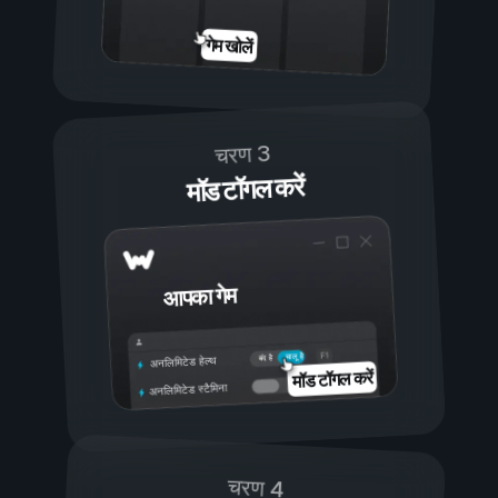
गेम खोलें
चरण 3
मॉड टॉगल करें
आपका गेम
चालू है
बंद है
अनलिमिटेड हेल्थ
मॉड टॉगल करें
अनलिमिटेड स्टैमिना
चरण 4