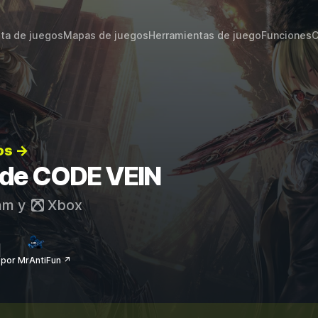
sta de juegos
Mapas de juegos
Herramientas de juego
Funciones
C
os →
s de CODE VEIN
am
y
Xbox
por MrAntiFun ↗