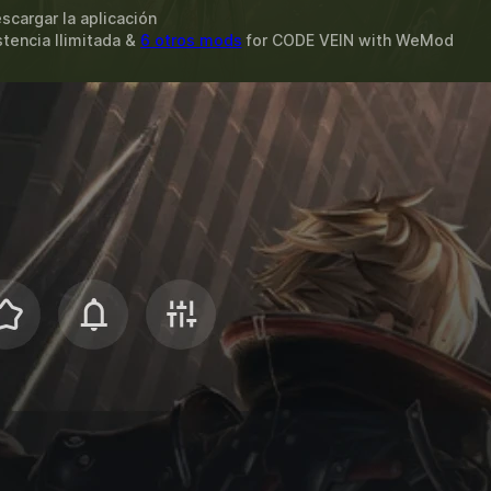
scargar la aplicación
stencia Ilimitada &
6 otros mods
for
CODE VEIN
with
WeMod