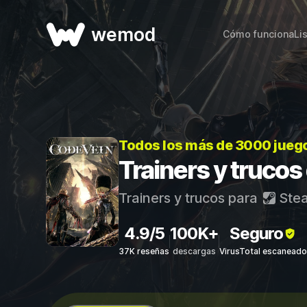
wemod
Cómo funciona
Li
Todos los más de 3000 jueg
Trainers y truco
Trainers y trucos para
Ste
4.9/5
100K+
Seguro
37K reseñas
descargas
VirusTotal escaneado