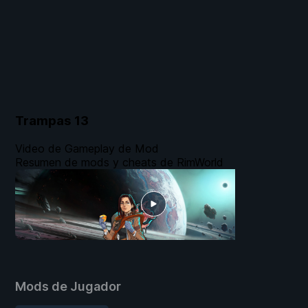
Trampas
13
Video de Gameplay de Mod
Resumen de mods y cheats de RimWorld
Mods de Jugador