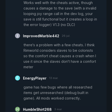
Works well with the cheats active, though
causes a damage to the save (with a invalid
looping joy range call in the dev log, your
save is still functional but it creates a loop in
the error logger) V1.3 (no DLC)
ImprovedMarble442
26 jul.
there's a problem with a few cheats. I think
Rimworld considers slaves to be colonists
so the comfort cheat causes a crash when I
use it since the slaves don't have a comfort
meter
EnergyPlayer
13 mar.
game has few bugs where all researched
items get unresearched (debug built in
game). All mods worked correctly.
HumbleShirt268
3 mar.