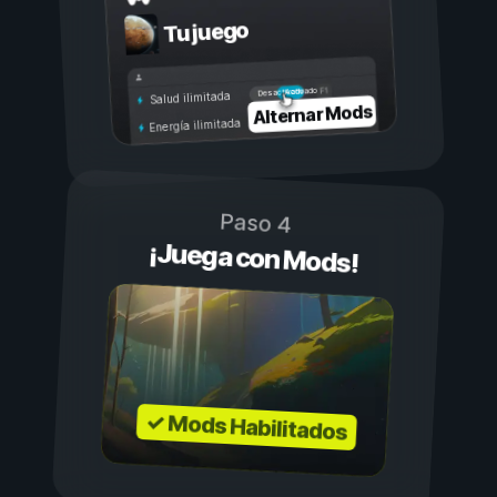
Tu juego
Activado
Desactivado
Salud ilimitada
Alternar Mods
Energía ilimitada
Paso 4
¡Juega con Mods!
✓ Mods Habilitados