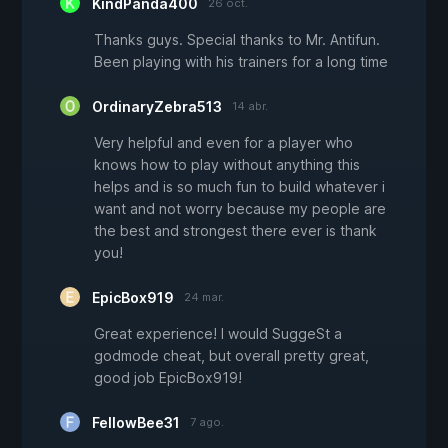
KindPanda400
26 oct.
Thanks guys. Special thanks to Mr. Antifun.
Been playing with his trainers for a long time
OrdinaryZebra513
14 abr.
Very helpful and even for a player who
knows how to play without anything this
helps and is so much fun to build whatever i
want and not worry because my people are
the best and strongest there ever is thank
you!
EpicBox919
24 mar.
Great experience! I would SuggeSt a
godmode cheat, but overall pretty great,
good job EpicBox919!
FellowBee31
7 ago.