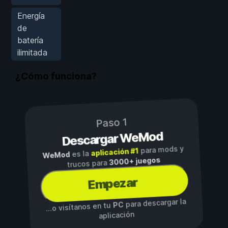
Energía
de
batería
ilimitada
¿Cómo funciona?
Paso 1
Descargar WeMod
para mods y
aplicación #1
es la
WeMod
3000+ juegos
trucos para
Empezar
para descargar la
PC
...o visítanos en tu
aplicación