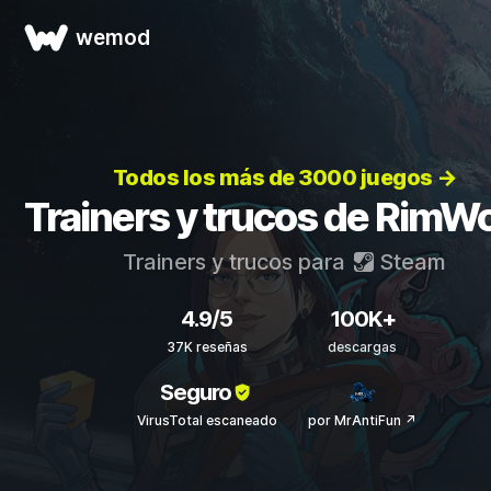
wemod
Todos los más de 3000 juegos →
Trainers y trucos de RimWo
Trainers y trucos para
Steam
4.9/5
100K+
37K reseñas
descargas
Seguro
VirusTotal escaneado
por MrAntiFun ↗