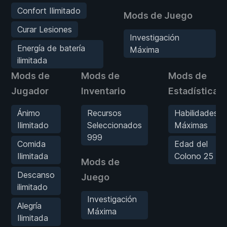
Confort Ilimitado
Mods de Juego
Curar Lesiones
Investigación
Energía de batería
Máxima
ilimitada
Mods de
Mods de
Mods de
Jugador
Inventario
Estadísticas
Ánimo
Recursos
Habilidades
Ilimitado
Seleccionados
Máximas
999
Comida
Edad del
Ilimitada
Colono 25
Mods de
Descanso
Juego
ilimitado
Investigación
Alegría
Máxima
Ilimitada