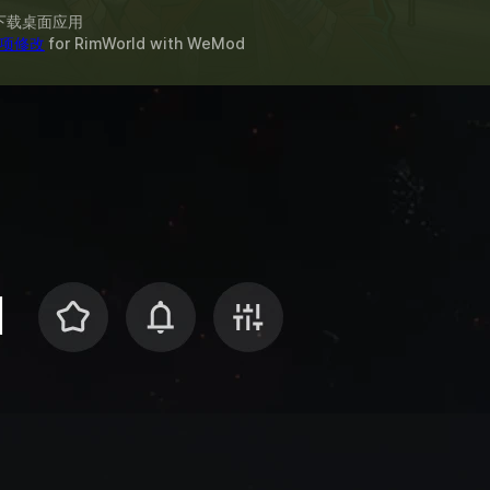
下载桌面应用
1 项修改
for
RimWorld
with
WeMod