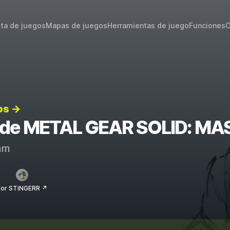
sta de juegos
Mapas de juegos
Herramientas de juego
Funciones
C
os →
os de METAL GEAR SOLID: M
am
por STiNGERR ↗