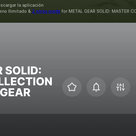
scargar la aplicación
eno Ilimitado &
2 otros mods
for
METAL GEAR SOLID: MASTER CO