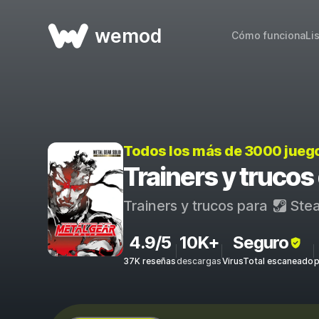
wemod
Cómo funciona
Li
Todos los más de 3000 jueg
Trainers y truc
Trainers y trucos para
Ste
4.9/5
10K+
Seguro
37K reseñas
descargas
VirusTotal escaneado