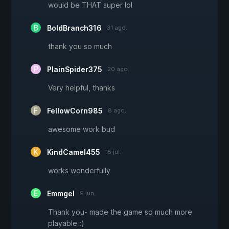
would be THAT super lol
BoldBranch316
31 ago.
thank you so much
PlainSpider375
20 ago.
Very helpful, thanks
FellowCorn985
8 ago.
awesome work bud
KindCamel455
15 jul.
works wonderfully
Emmgel
9 jun.
Thank you- made the game so much more
playable :)