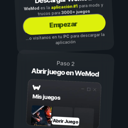
para mods y
aplicación #1
es la
WeMod
3000+ juegos
trucos para
Empezar
para descargar la
PC
...o visítanos en tu
aplicación
Paso 2
Abrir juego en WeMod
Mis juegos
Abrir Juego