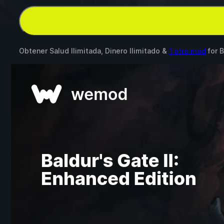
Obtener Salud Ilimitada, Dinero Ilimitado &
1 otro mod
for
B