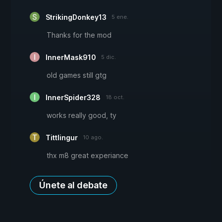
StrikingDonkey13
5 ene.
Thanks for the mod
InnerMask910
5 dic.
old games still gtg
InnerSpider328
18 oct.
works really good, ty
Tittlingur
10 ago.
thx m8 great experiance
Únete al debate