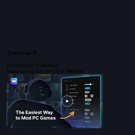
Trampas
3
Introducción a WeMod
Resumen de modding con WeMod