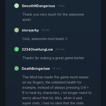
SmoothNDangerous
1 may.
Thank you very much for the awesome
work!
storejerky
16 feb.
Cool, awesome mod team! :)
2234OneHungLow
23 ene.
Thanks fpr making a great game better
DeathBringerIam
16 nov.
This Mod has made the game much easier
on my fingers, the unlimited health for
example, instead of always pressing Crtl +
R to heal my characters, i no longer need to
worry about that lol. Also, when it said
super stats, i had no idea that the stats