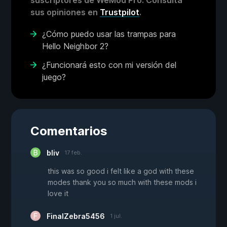
suscriptores de WeMod Pro. Consulta
sus opiniones en
Trustpilot
.
¿Cómo puedo usar las trampas para
Hello Neighbor 2?
¿Funcionará esto con mi versión del
juego?
Comentarios
bliv
17 feb.
this was so good i felt like a god with these
modes thank you so much with these mods i
love it
FinalZebra5456
1 jul.