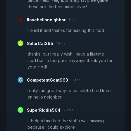
Since Hello Neighbor is my favorite game
these are the best mods ever!
Ilovehelloneighbor
5 jun.
I liked it and thanks for making this mod
SolarCat395
19 mar.
thanks, but i really wish i have a lifetime
mod but im too poor anyways thank you for
your mod!
CompetentGoat963
17 feb.
really fun great way to complete hard levels
on hello neighbor
SuperRiddle564
29 dic.
it helped me find the stuff i was missing
because i could explore