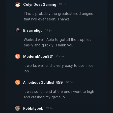
CelynDoesGaming
19 jul.
This is probably the greatest mod engine
that I've ever seen! Thanks!
BizarreEgo
19 jun.
Worked well. Able to get all the trophies
easily and quickly. Thank you.
ModernMoon831
6 mar.
It works well and is very easy to use, nice
job.
AmbitiousGoldfish459
26 feb.
it was so fun and at the end i went to high
and crashed my game lol
Robbitybob
19 feb.