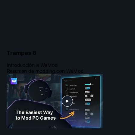
Trampas
8
Introducción a WeMod
Resumen de modding con WeMod