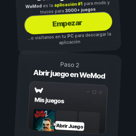
para mods y
aplicación #1
es la
WeMod
3000+ juegos
trucos para
Empezar
para descargar la
PC
...o visítanos en tu
aplicación
Paso 2
Abrir juego en WeMod
Mis juegos
Abrir Juego