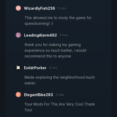
WizardlyFish236
5 nov.
This allowed me to study the game for
speedrunning! :)
LeadingAlarm492
2 nov.
thank you for making my gaming
experience so much better, i would
recommend this to anyone
EvildrPorker
9 oct.
Made exploring the neighborhood much
easier.
ElegantBike283
3 sep.
Your Mods For This Are Very Cool Thank
You!