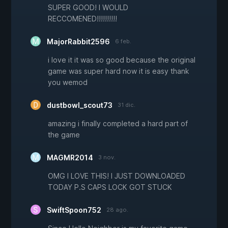
SUPER GOOD! I WOULD
RECCOMENED!!!!!!!!!!
MajorRabbit2596
6 feb.
i love it it was so good because the original
game was super hard now it is easy thank
you wemod
dustbowl_scout73
31 dic.
amazing i finally completed a hard part of
the game
MAGMR2014
3 nov.
OMG I LOVE THIS! I JUST DOWNLOADED
TODAY P.S CAPS LOCK GOT STUCK
SwiftSpoon752
28 ago.