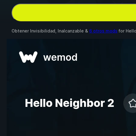
Obtener Invisibilidad, Inalcanzable &
6 otros mods
for
Hell