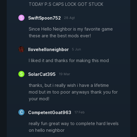
TODAY P.S CAPS LOCK GOT STUCK
SwiftSpoon752
28 Agt
Since Hello Neighbor is my favorite game
these are the best mods ever!
Ilovehelloneighbor
5 Jun
I liked it and thanks for making this mod
SolarCat395
19 Mar
thanks, but i really wish i have a lifetime
mod but im too poor anyways thank you for
your mod!
CompetentGoat963
17 Feb
really fun great way to complete hard levels
on hello neighbor