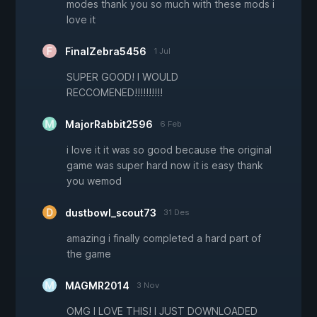
modes thank you so much with these mods i
love it
FinalZebra5456
1 Jul
SUPER GOOD! I WOULD
RECCOMENED!!!!!!!!!!
MajorRabbit2596
6 Feb
i love it it was so good because the original
game was super hard now it is easy thank
you wemod
dustbowl_scout73
31 Des
amazing i finally completed a hard part of
the game
MAGMR2014
3 Nov
OMG I LOVE THIS! I JUST DOWNLOADED