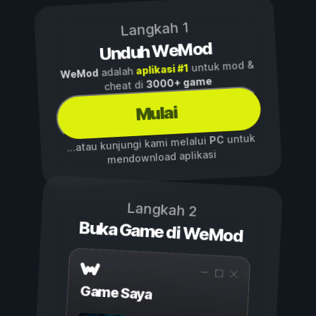
Langkah 1
Unduh WeMod
untuk mod &
aplikasi #1
adalah
WeMod
3000+ game
cheat di
Mulai
untuk
PC
...atau kunjungi kami melalui
mendownload aplikasi
Langkah 2
Buka Game di WeMod
Game Saya