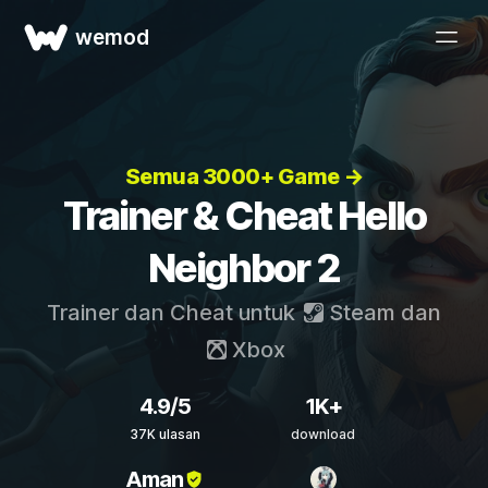
wemod
Semua 3000+ Game →
Trainer & Cheat Hello
Neighbor 2
Trainer dan Cheat untuk
Steam
dan
Xbox
4.9/5
1K+
37K ulasan
download
Aman