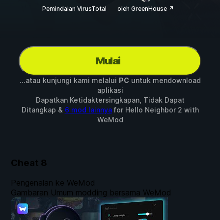
Pemindaian VirusTotal
oleh GreenHouse ↗
Mulai
...atau kunjungi kami melalui
PC
untuk mendownload
aplikasi
Dapatkan Ketidaktersingkapan, Tidak Dapat
Ditangkap &
6 mod lainnya
for
Hello Neighbor 2
with
WeMod
Cheat
8
Pengenalan ke WeMod
Gambaran Umum modding bersama WeMod