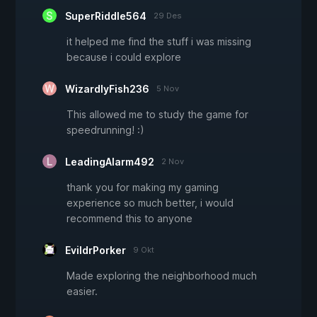
SuperRiddle564
29 Des
it helped me find the stuff i was missing
because i could explore
WizardlyFish236
5 Nov
This allowed me to study the game for
speedrunning! :)
LeadingAlarm492
2 Nov
thank you for making my gaming
experience so much better, i would
recommend this to anyone
EvildrPorker
9 Okt
Made exploring the neighborhood much
easier.