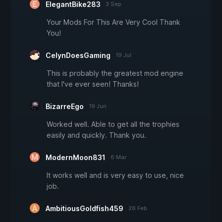
ElegantBike283
3 Sep
Your Mods For This Are Very Cool Thank
You!
CelynDoesGaming
19 Jul
This is probably the greatest mod engine
that I've ever seen! Thanks!
BizarreEgo
19 Jun
Worked well. Able to get all the trophies
easily and quickly. Thank you.
ModernMoon831
6 Mar
It works well and is very easy to use, nice
job.
AmbitiousGoldfish459
26 Feb