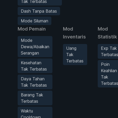
Tak Terbatas
Dash Tanpa Batas
Mode Siluman
Mod Pemain
Mod
Mod
Inventaris
Statistik
Mode
Dewa/Abaikan
Uang
Exp Tak
Serangan
Tak
Terbata
Terbatas
Kesehatan
Poin
Tak Terbatas
Keahlian
Tak
Daya Tahan
Terbata
Tak Terbatas
Barang Tak
Terbatas
Waktu
Cooldown