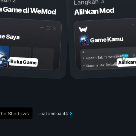
Langkah 3
a Game di WeMod
Alihkan Mod
e Saya
Game Kamu
Aktif
Nonaktif
Health Tak Terbatas
Alihka
Buka Game
Stamina Tak Terbatas
 the Shadows
Lihat semua 44