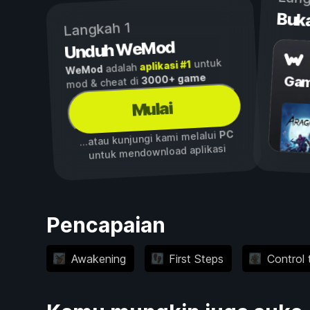
Buk
Langkah 1
Unduh WeMod
untuk
aplikasi #1
adalah
WeMod
3000+ game
Gam
mod & cheat di
Mulai
PC
...atau kunjungi kami melalui
untuk mendownload aplikasi
Pencapaian
Awakening
First Steps
Control