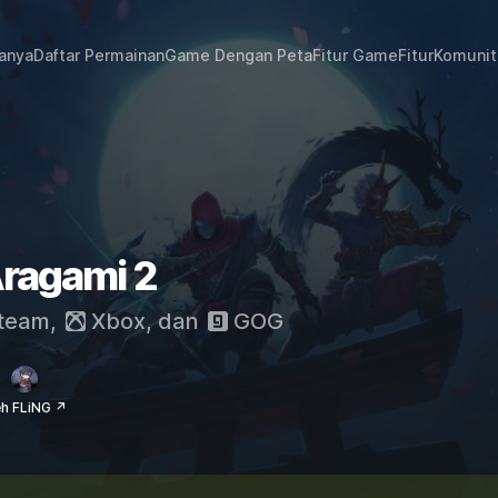
janya
Daftar Permainan
Game Dengan Peta
Fitur Game
Fitur
Komunit
Aragami 2
team
,
Xbox
, dan
GOG
eh FLiNG ↗