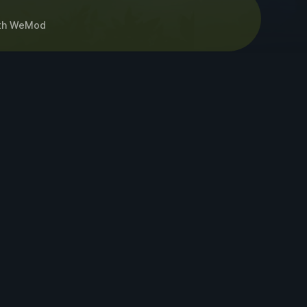
th
WeMod