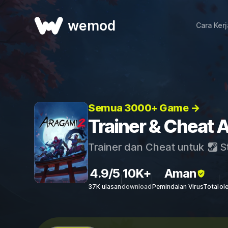
wemod
Cara Ker
Semua 3000+ Game →
Trainer & Cheat 
Trainer dan Cheat untuk
S
4.9/5
10K+
Aman
37K ulasan
download
Pemindaian VirusTotal
ol