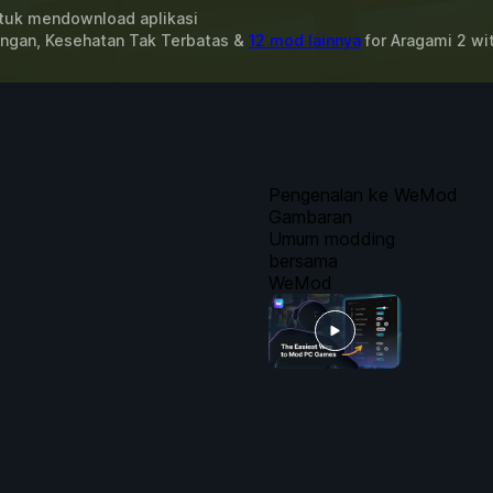
uk mendownload aplikasi
ngan, Kesehatan Tak Terbatas &
12 mod lainnya
for
Aragami 2
wi
Pengenalan ke WeMod
Gambaran
Umum modding
bersama
WeMod