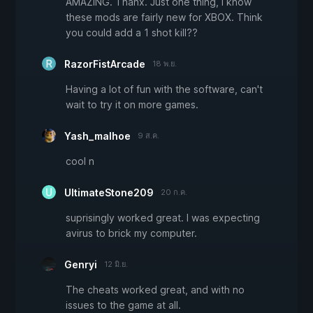
AMAZING. Thanx. Just one thing, I know
these mods are fairly new for XBOX. Think
you could add a 1 shot kill??
RazorFistArcade
18 พ.ย.
Having a lot of fun with the software, can't
wait to try it on more games.
Yash_malhoe
9 ส.ค.
cool n
UltimateStone209
20 ก.ค.
suprisingly worked great. I was expecting
avirus to brick my computer.
Genryi
12 มิ.ย.
The cheats worked great, and with no
issues to the game at all.