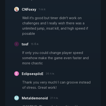
CNFoxxy
1 เม.ย.
Well it's good but timer didn't work on
challenges and I really wish there was a
unlimited jump, insat kill, and high speed if
posable
toof
15 มี.ค.
If only you could change player speed
somehow make the game even faster and
more chaotic
EclipsespilcE
26 ก.พ.
Thank you very much! I can groove instead
of stress. Great work!
Metaldemonoid
21 ก.พ.