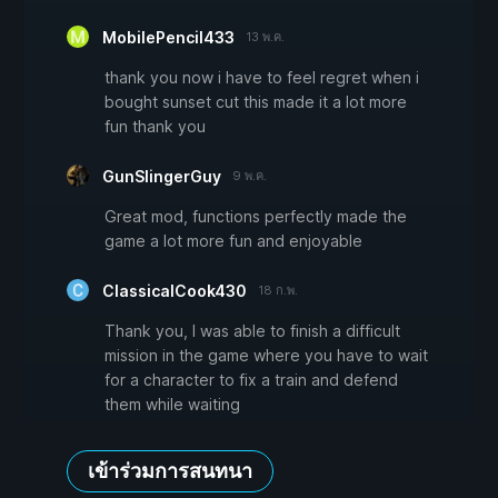
MobilePencil433
13 พ.ค.
thank you now i have to feel regret when i
bought sunset cut this made it a lot more
fun thank you
GunSlingerGuy
9 พ.ค.
Great mod, functions perfectly made the
game a lot more fun and enjoyable
ClassicalCook430
18 ก.พ.
Thank you, I was able to finish a difficult
mission in the game where you have to wait
for a character to fix a train and defend
them while waiting
เข้าร่วมการสนทนา