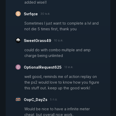
added wise!!
Svrfqce
30 พ.ค.
Sometimes I just want to complete a lvl and
not die 5 times first, thank you
SweetGrass49
10 ม.ค.
could do with combo multiple and amp
charge being unlimted
OptionalRequest625
13 ต.ค.
well good, reminds me of action replay on
the ps2 would love to know how you figure
this stuff out. keep up the good work!
OopC_DayZs
5 ก.ย.
Would be nice to have a infinite meter
cheat, but overall nice work.