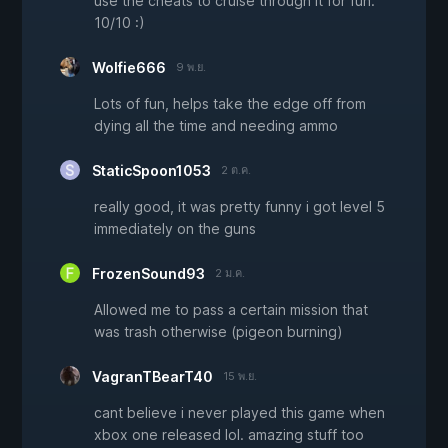
use the cheats to cruise through it for fun.
10/10 :)
Wolfie666
9 พ.ย.
Lots of fun, helps take the edge off from
dying all the time and needing ammo
StaticSpoon1053
2 ต.ค.
really good, it was pretty funny i got level 5
immediately on the guns
FrozenSound93
2 ม.ค.
Allowed me to pass a certain mission that
was trash otherwise (pigeon burning)
VagranTBearT40
15 พ.ย.
cant believe i never played this game when
xbox one released lol. amazing stuff too