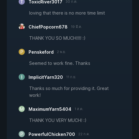
ToxicRiver3017
30 ก.ค.
loving that there is no more time limit
ChiefPopcorn678
19 มี.ค.
THANK YOU SO MUCH!!!! :)
Penskeford
2 พ.ย.
Seemed to work fine. Thanks
ImplicitYarn320
11 ก.ย.
Thanks so much for providing it. Great
work!
MaximumYarn5404
1 ส.ค.
THANK YOU VERY MUCH! :)
PowerfulChicken700
22 ก.ค.