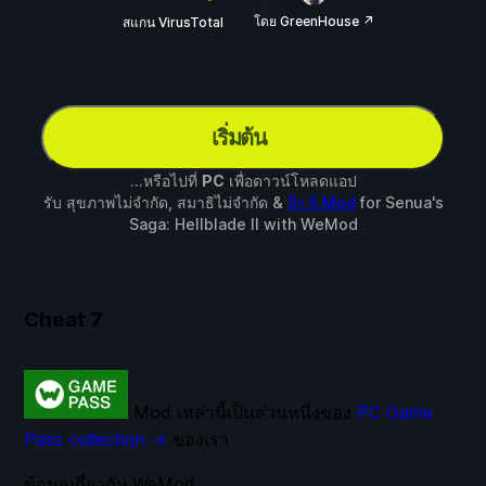
โดย GreenHouse ↗
สแกน VirusTotal
เริ่มต้น
...หรือไปที่
PC
เพื่อดาวน์โหลดแอป
รับ สุขภาพไม่จำกัด, สมาธิไม่จำกัด &
อีก 5 Mod
for
Senua's
Saga: Hellblade II
with
WeMod
Cheat
7
Mod เหล่านี้เป็นส่วนหนึ่งของ
PC Game
Pass collection →
ของเรา
ข้อมูลเกี่ยวกับ WeMod