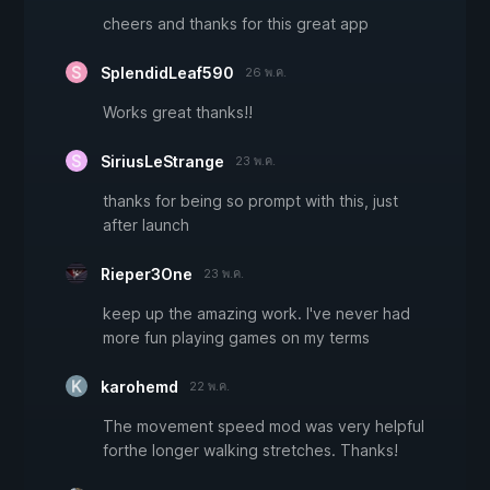
cheers and thanks for this great app
SplendidLeaf590
26 พ.ค.
Works great thanks!!
SiriusLeStrange
23 พ.ค.
thanks for being so prompt with this, just
after launch
Rieper3One
23 พ.ค.
keep up the amazing work. I've never had
more fun playing games on my terms
karohemd
22 พ.ค.
The movement speed mod was very helpful
forthe longer walking stretches. Thanks!