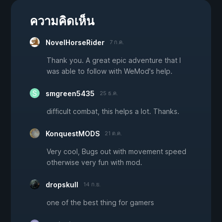
ความคิดเห็น
NovelHorseRider
7 ก.ค.
Thank you. A great epic adventure that I
was able to follow with WeMod's help.
smgreen5435
25 ธ.ค.
difficult combat, this helps a lot. Thanks.
KonquestMODS
21 ต.ค.
Very cool, Bugs out with movement speed
otherwise very fun with mod.
dropskull
14 ก.ย.
one of the best thing for gamers