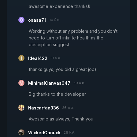
awesome experience thanks!!
osasa71
10 มิ.ย.
Working without any problem and you don't
need to turn off infinite health as the
description suggest.
Ideal422
31 พ.ค.
thanks guys, you did a great job)
MinimalCanvas647
30 พ.ค.
Big thanks to the developer
Nascarfan336
26 พ.ค.
Awesome as always, Thank you
WickedCanuck
26 พ.ค.