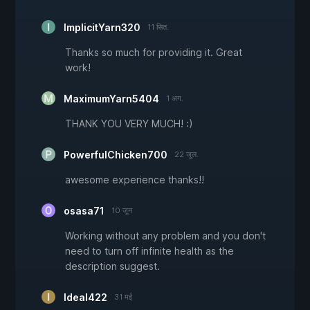
ImplicitYarn320
11 सित.
Thanks so much for providing it. Great
work!
MaximumYarn5404
1 अग.
THANK YOU VERY MUCH! :)
PowerfulChicken700
22 जुल.
awesome experience thanks!!
osasa71
10 जून
Working without any problem and you don't
need to turn off infinite health as the
description suggest.
Ideal422
31 मई