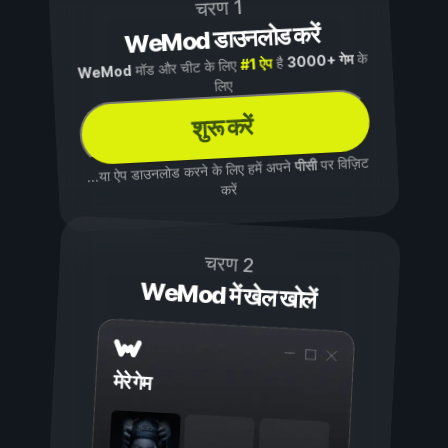
चरण 1
WeMod डाउनलोड करें
के
3000+ गेम
है
#1 ऐप
मॉड और चीट के लिए
WeMod
लिए
शुरू करें
पर विज़िट
पीसी
...या ऐप डाउनलोड करने के लिए हमें अपने
करें
चरण 2
WeMod में खेल खोलें
मेरे गेम