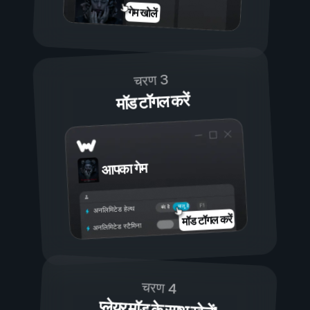
गेम खोलें
चरण 3
मॉड टॉगल करें
आपका गेम
चालू है
बंद है
अनलिमिटेड हेल्थ
मॉड टॉगल करें
अनलिमिटेड स्टैमिना
चरण 4