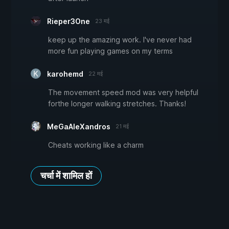
Rieper3One
23 मई
keep up the amazing work. I've never had
more fun playing games on my terms
karohemd
22 मई
The movement speed mod was very helpful
forthe longer walking stretches. Thanks!
MeGaAleXandros
21 मई
Cheats working like a charm
चर्चा में शामिल हों