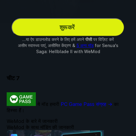
शुरू करें
...या ऐप डाउनलोड करने के लिए हमें अपने
पीसी
पर विज़िट करें
असीम स्वास्थ्य पाएं, असीमित केंद्रण &
5 अन्य मॉड
for
Senua's
Saga: Hellblade II
with
WeMod
चीट
7
ये मॉड हमारी
PC Game Pass संग्रह →
का
हिस्सा हैं।
WeMod के बारे में जानकारी
WeMod के साथ मॉडिंग की जानकारी