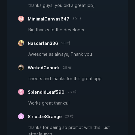
thanks guys, you did a great job)
MinimalCanvas647
30 मई
Big thanks to the developer
Nascarfan336
26 मई
Awesome as always, Thank you
WickedCanuck
26 मई
cheers and thanks for this great app
SplendidLeaf590
26 मई
Works great thanks!!
SiriusLeStrange
23 मई
thanks for being so prompt with this, just
after launch