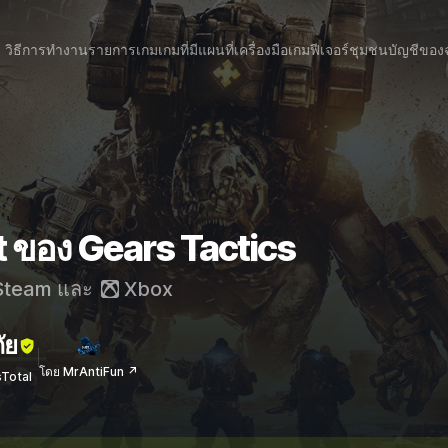
วิธีการทำงาน
รายการเกม
เกมที่มีแผนที่
เครื่องมือเกม
ฟีเจอร์
ชุมชน
บัญชีของ
t ของ Gears Tactics
team
และ
Xbox
ัย
โดย MrAntiFun ↗
sTotal