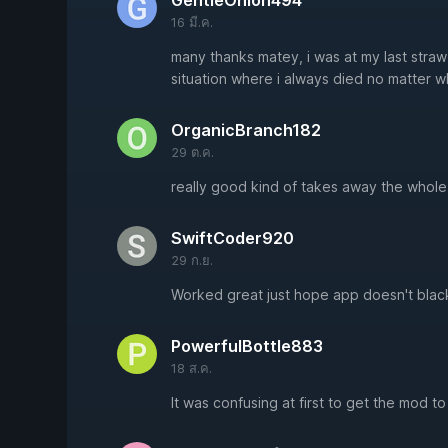
GentleOnion494
16 มี.ค.
many thanks matey, i was at my last stra
situation where i always died no matter w
OrganicBranch182
29 ต.ค.
really good kind of takes away the whole 
SwiftCoder920
29 ก.ย.
Worked great just hope app doesn't black
PowerfulBottle883
18 ส.ค.
It was confusing at first to get the mod to