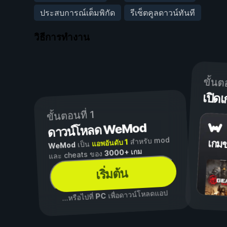
ประสบการณ์เต็มพิกัด
รีเซ็ตคูลดาวน์ทันที
วิธีการทำงาน
ขั้นต
เปิ
ขั้นตอนที่ 1
ดาวน์โหลด WeMod
สำหรับ mod
แอพอันดับ 1
เกม
เป็น
WeMod
3000+ เกม
และ cheats ของ
เริ่มต้น
เพื่อดาวน์โหลดแอป
PC
...หรือไปที่