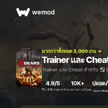
wemod
มากกว่าทั้งหมด 3, 000 เกม →
Trainer และ Chea
Trainer และ Cheat สำหรับ
S
4.9/5
10K+
ปลอดภ
รีวิว 37K รายการ
จำนวนการดาวน์โหลด
สแกน Viru