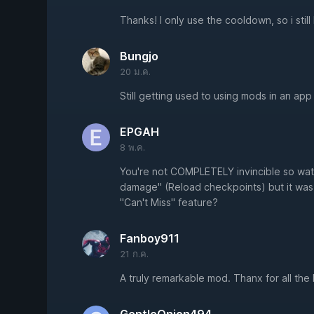
Thanks! I only use the cooldown, so i sti
Bungjo
20 ม.ค.
Still getting used to using mods in an app l
EPGAH
8 พ.ค.
You're not COMPLETELY invincible so watc
damage" (Reload checkpoints) but it was a
"Can't Miss" feature?
Fanboy911
21 ก.ค.
A truly remarkable mod. Thanx for all the 