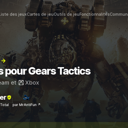
Liste des jeux
Cartes de jeu
Outils de jeu
Fonctionnalités
Commun
) →
s pour Gears Tactics
eam
et
Xbox
er
sTotal
par MrAntiFun ↗