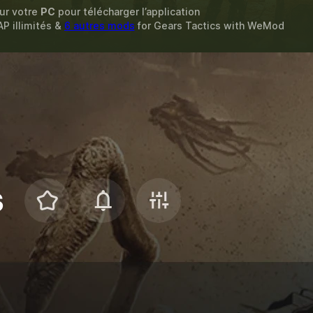
sur votre
PC
pour télécharger l’application
AP illimités &
6 autres mods
for
Gears Tactics
with
WeMod