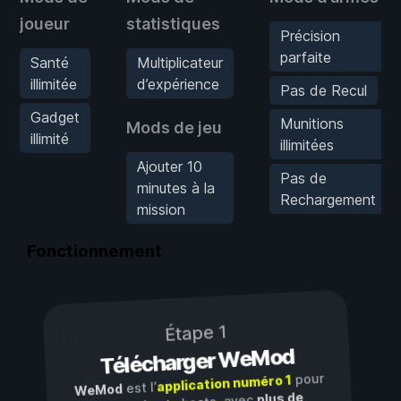
joueur
statistiques
Précision
parfaite
Santé
Multiplicateur
illimitée
d’expérience
Pas de Recul
Gadget
Munitions
Mods de jeu
illimité
illimitées
Ajouter 10
Pas de
minutes à la
Rechargement
mission
Fonctionnement
Étape 1
Télécharger WeMod
pour
application numéro 1
est l’
WeMod
plus de