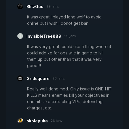
BlitzGuu
29 janv.
it was great i played lone wolf to avoid
online but i wish i donot get ban
InvisibleTree889
29 janv.
It was very great, could use a thing where it
could add xp for ops wile in game to lvl
them up but other than that it was very
good!!!
Gridsquare
26 janv.
Really well done mod. Only issue is ONE-HIT
KILLS means enemies kill your objectives in
one hit...like extracting VIPs, defending
charges, etc.
okolepuka
26 janv.