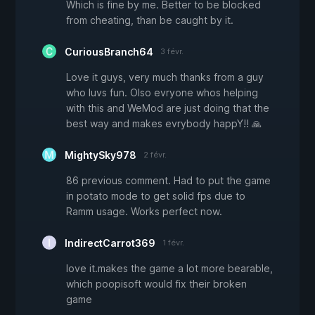
Which is fine by me. Better to be blocked
from cheating, than be caught by it.
CuriousBranch64
3 févr.
Love it guys, very much thanks from a guy
who luvs fun. Olso evryone whos helping
with this and WeMod are just doing that the
best way and makes evrybody happY!! 🙏
MightySky978
2 févr.
86 previous comment. Had to put the game
in potato mode to get solid fps due to
Ramm usage. Works perfect now.
IndirectCarrot369
1 févr.
love it.makes the game a lot more bearable,
which poopisoft would fix their broken
game