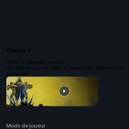
Cheats
9
Vidéo de gameplay moddé
Vue d’ensemble des mods et cheats pour Rainbow Six
Extraction
Mods de joueur