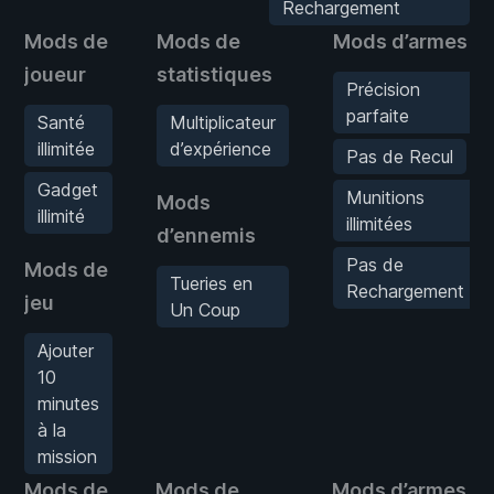
Rechargement
Mods de
Mods de
Mods d’armes
joueur
statistiques
Précision
parfaite
Santé
Multiplicateur
illimitée
d’expérience
Pas de Recul
Gadget
Munitions
Mods
illimité
illimitées
d’ennemis
Pas de
Mods de
Tueries en
Rechargement
jeu
Un Coup
Ajouter
10
minutes
à la
mission
Mods de
Mods de
Mods d’armes