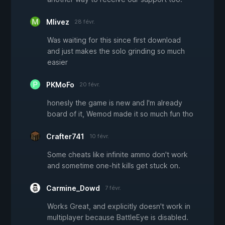
Mlivez
28 févr.
Was waiting for this since first download
and just makes the solo grinding so much
easier
PKMoFo
20 févr.
honesly the game is new and I'm already
board of it, Wemod made it so much fun tho
Crafter741
10 févr.
Some cheats like infinite ammo don't work
and sometime one-hit kills get stuck on.
Carmine_Dowd
7 févr.
Works Great, and explicitly doesn't work in
multiplayer because BattleEye is disabled.