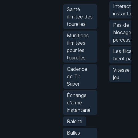
Interaction
Santé
instantané
illimitée des
tourelles
Pas de
blocage d
Munitions
perceuse
illimitées
pour les
Les flics n
tourelles
tirent pas
Cadence
Vitesse du
de Tir
jeu
Super
Échange
d'arme
instantané
Ralenti
Balles