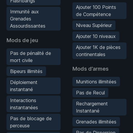
Flashbangs
Ajouter 100 Points
Immunité aux
de Compétence
Grenades
Niveau Supérieur
Assourdissantes
Ajouter 10 niveaux
Mods de jeu
Ajouter 1K de pièces
Pas de pénalité de
continentales
mort civile
Mods d’armes
Bipeurs illimités
Munitions illimitées
Déploiement
instantané
Pas de Recul
Interactions
Rechargement
instantanées
Instantané
Pas de blocage de
Grenades illimitées
perceuse
Pas de Dispersion