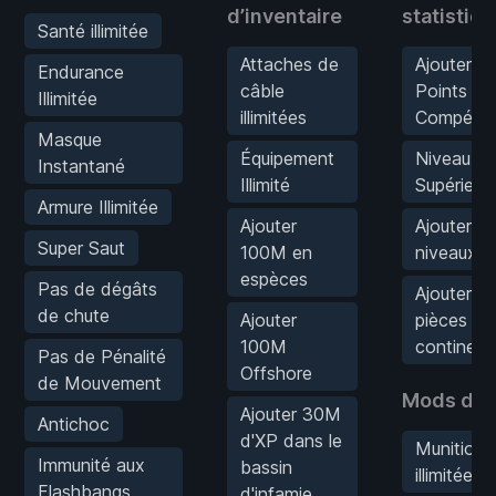
d’inventaire
statistiq
Santé illimitée
Attaches de
Ajouter 1
Endurance
câble
Points de
Illimitée
illimitées
Compéte
Masque
Équipement
Niveau
Instantané
Illimité
Supérieur
Armure Illimitée
Ajouter
Ajouter 10
Super Saut
100M en
niveaux
espèces
Pas de dégâts
Ajouter 1
de chute
Ajouter
pièces
100M
continent
Pas de Pénalité
Offshore
de Mouvement
Mods d’a
Ajouter 30M
Antichoc
d'XP dans le
Munitions
Immunité aux
bassin
illimitées
Flashbangs
d'infamie