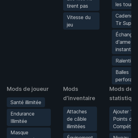
les tourell
tirent pas
Cadence 
Vitesse du
Tir Super
jeu
Échange
d'arme
instantan
Ralenti
Balles
perforant
Mods de joueur
Mods
Mods de
d’inventaire
statistiqu
Santé illimitée
Attaches
Ajouter 10
Endurance
de câble
Points de
Illimitée
illimitées
Compéten
Masque
Équipement
Niveau