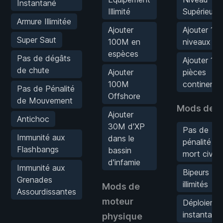
Instantané
Illimité
Supérieur
Armure Illimitée
Ajouter
Ajouter 10
Super Saut
100M en
niveaux
espèces
Pas de dégâts
Ajouter 1K
de chute
Ajouter
pièces
100M
continenta
Pas de Pénalité
Offshore
de Mouvement
Mods de j
Ajouter
Antichoc
30M d'XP
Pas de
Immunité aux
dans le
pénalité de
Flashbangs
bassin
mort civile
d'infamie
Immunité aux
Bipeurs
Grenades
illimités
Mods de
Assourdissantes
moteur
Déploieme
instantané
physique