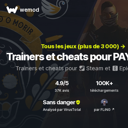
wemod
Tous les jeux (plus de 3 000) →
Trainers et cheats pour P
Trainers et cheats pour
Steam
et
Epi
4.9/5
100K+
37K avis
téléchargements
Sans danger
Analysé par VirusTotal
par FLiNG ↗