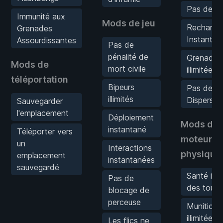
Pas de Re
Immunité aux
Mods de jeu
Recharge
Grenades
Instantan
Assourdissantes
Pas de
pénalité de
Grenades
Mods de
mort civile
illimitées
téléportation
Bipeurs
Pas de
illimités
Dispersio
Sauvegarder
l'emplacement
Déploiement
Mods de
instantané
Téléporter vers
moteur
un
Interactions
physique
emplacement
instantanées
sauvegardé
Santé illi
Pas de
des tourel
blocage de
perceuse
Munitions
illimitées 
Les flics ne