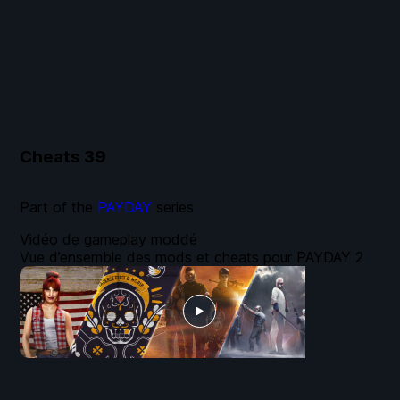
Cheats
39
Part of the
PAYDAY
series
Vidéo de gameplay moddé
Vue d’ensemble des mods et cheats pour PAYDAY 2