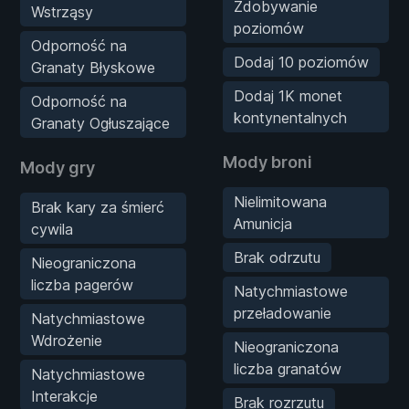
Zdobywanie
Wstrząsy
poziomów
Odporność na
Dodaj 10 poziomów
Granaty Błyskowe
Dodaj 1K monet
Odporność na
kontynentalnych
Granaty Ogłuszające
Mody broni
Mody gry
Nielimitowana
Brak kary za śmierć
Amunicja
cywila
Brak odrzutu
Nieograniczona
liczba pagerów
Natychmiastowe
przeładowanie
Natychmiastowe
Wdrożenie
Nieograniczona
liczba granatów
Natychmiastowe
Interakcje
Brak rozrzutu