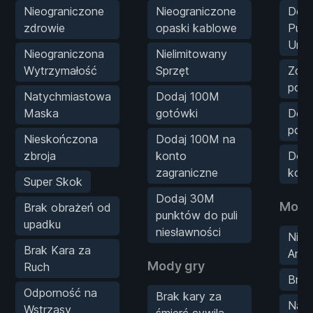
Nieograniczone
Nieograniczone
Doda
zdrowie
opaski kablowe
Pun
Umie
Nieograniczona
Nielimitowany
Wytrzymałość
Sprzęt
Zdo
poz
Natychmiastowa
Dodaj 100M
Maska
gotówki
Doda
poz
Nieskończona
Dodaj 100M na
zbroja
konto
Doda
zagraniczne
kont
Super Skok
Dodaj 30M
Mody
Brak obrażeń od
punktów do puli
upadku
niesławności
Niel
Brak Kara za
Amun
Mody gry
Ruch
Brak
Odporność na
Brak kary za
Naty
Wstrząsy