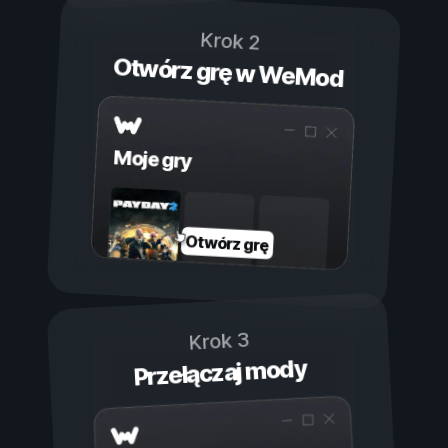
Krok 2
Otwórz grę w WeMod
Moje gry
Otwórz grę
Krok 3
Przełączaj mody