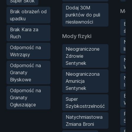
Super Skok
Dodaj 30M
Mod
Brak obrażeń od
punktów do puli
upadku
niesławności
Bra
Brak Kara za
śmi
Mody fizyki
Ruch
Nie
Odporność na
Nieograniczone
lic
Wstrząsy
Zdrowie
Nat
Sentynek
Odporność na
Wdr
Granaty
Nieograniczona
Nat
Błyskowe
Amunicja
Int
Sentynek
Odporność na
Bra
Granaty
Super
Wie
Ogłuszające
Szybkostrzelność
Poli
Natychmiastowa
Str
Zmiana Broni
Prę