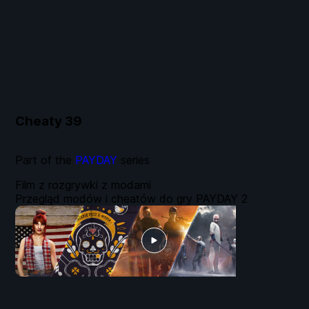
Cheaty
39
Part of the
PAYDAY
series
Film z rozgrywki z modami
Przegląd modów i cheatów do gry PAYDAY 2