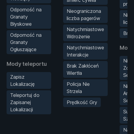
śmierć cywila
prze
Odporność na
Nieograniczona
Nieo
Granaty
liczba pagerów
licz
Błyskowe
Natychmiastowe
Brak
Odporność na
Wdrożenie
Granaty
Natychmiastowe
Mody 
Ogłuszające
Interakcje
Nieo
Mody teleportu
Brak Zakłóceń
Zdro
Wiertła
Sent
Zapisz
Lokalizację
Policja Nie
Nieo
Strzela
Amun
Teleportuj do
Sent
Zapisanej
Prędkość Gry
Lokalizacji
Supe
Szyb
Naty