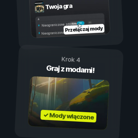
Twoja gra
Wł.
Wył.
Nieograniczone zdrowie
Przełączaj mody
Nieograniczona wytrzymałość
Krok 4
Graj z modami!
✓ Mody włączone