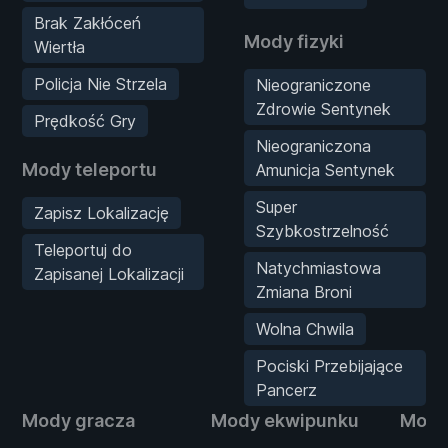
Brak Zakłóceń
Mody fizyki
Wiertła
Policja Nie Strzela
Nieograniczone
Zdrowie Sentynek
Prędkość Gry
Nieograniczona
Mody teleportu
Amunicja Sentynek
Super
Zapisz Lokalizację
Szybkostrzelność
Teleportuj do
Natychmiastowa
Zapisanej Lokalizacji
Zmiana Broni
Wolna Chwila
Pociski Przebijające
Pancerz
Mody gracza
Mody ekwipunku
Mody 