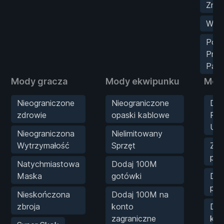
Zmia
Woln
Poci
Prze
Panc
Mody gracza
Mody ekwipunku
Mody
Nieograniczone
Nieograniczone
Dod
zdrowie
opaski kablowe
Pu
Umi
Nieograniczona
Nielimitowany
Wytrzymałość
Sprzęt
Zdo
po
Natychmiastowa
Dodaj 100M
Maska
gotówki
Dod
po
Nieskończona
Dodaj 100M na
zbroja
konto
Dod
zagraniczne
kon