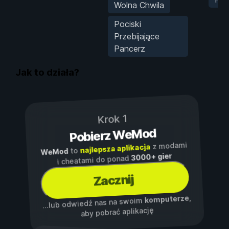
Wolna Chwila
Pociski
Przebijające
Pancerz
Jak to działa?
Krok 1
Pobierz WeMod
z modami
najlepsza aplikacja
to
WeMod
3000+ gier
i cheatami do ponad
Zacznij
,
komputerze
...lub odwiedź nas na swoim
aby pobrać aplikację