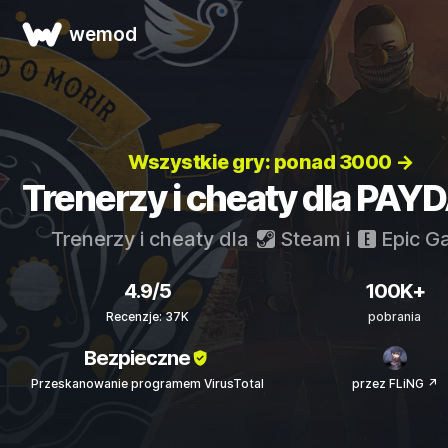
wemod
Wszystkie gry: ponad 3000 →
Trenerzy i cheaty dla PAY
Trenerzy i cheaty dla
Steam
i
Epic G
4.9/5
100K+
Recenzje: 37K
pobrania
Bezpieczne
Przeskanowanie programem VirusTotal
przez FLiNG ↗