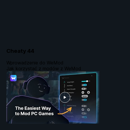
Cheaty
44
Wprowadzenie do WeMod
Jak korzystać z modów z WeMod