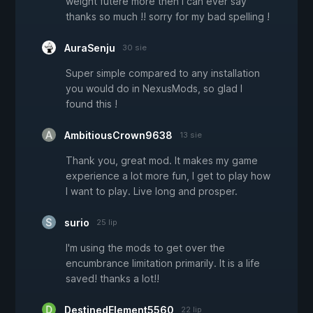
weight futere more then i can ever say
thanks so much !! sorry for my bad spelling !
AuraSenju
30 sie
Super simple compared to any installation
you would do in NexusMods, so glad I
found this !
AmbitiousCrown9638
13 sie
Thank you, great mod. It makes my game
experience a lot more fun, I get to play how
I want to play. Live long and prosper.
surio
25 lip
I'm using the mods to get over the
encumbrance limitation primarily. It is a life
saved! thanks a lot!!
DestinedElement5560
22 lip