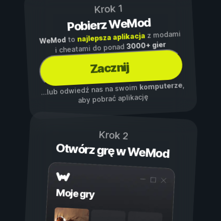
Krok 1
Pobierz WeMod
z modami
najlepsza aplikacja
to
WeMod
3000+ gier
i cheatami do ponad
Zacznij
,
komputerze
...lub odwiedź nas na swoim
aby pobrać aplikację
Krok 2
Otwórz grę w WeMod
Moje gry