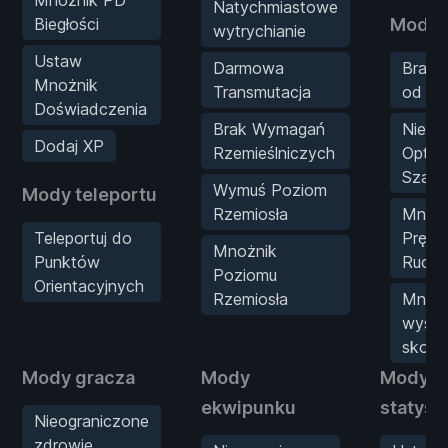
Natychmiastowe
Biegłości
Mody f
wytrychianie
Ustaw
Darmowa
Brak 
Mnożnik
Transmutacja
od up
Doświadczenia
Brak Wymagań
Nieog
Dodaj XP
Rzemieślniczych
Optym
Szarż
Wymuś Poziom
Mody teleportu
Rzemiosła
Mnożn
Teleportuj do
Prędk
Mnożnik
Punktów
Ruchu
Poziomu
Orientacyjnych
Rzemiosła
Mnożn
wysok
skoku
Mody gracza
Mody
Mody
ekwipunku
statyst
Nieograniczone
zdrowie