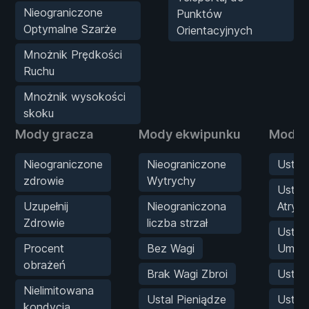
Nieograniczone
Punktów
Optymalne Szarże
Orientacyjnych
Mnożnik Prędkości
Ruchu
Mnożnik wysokości
skoku
Mody gracza
Mody ekwipunku
Mody s
Nieograniczone
Nieograniczone
Ustaw
zdrowie
Wytrychy
Ustaw
Uzupełnij
Nieograniczona
Atryb
Zdrowie
liczba strzał
Ustaw
Procent
Bez Wagi
Umiej
obrażeń
Brak Wagi Zbroi
Ustaw
Nielimitowana
Ustal Pieniądze
Usta
kondycja