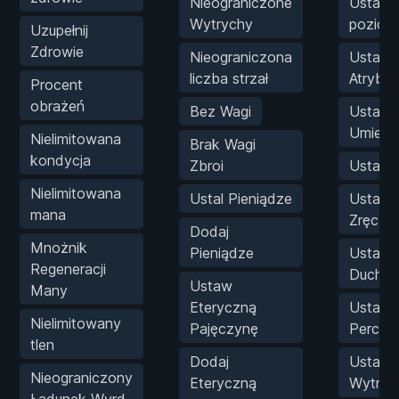
Nieograniczone
Ustaw
Wytrychy
poziom
Uzupełnij
Zdrowie
Nieograniczona
Ustaw 
liczba strzał
Atrybu
Procent
obrażeń
Bez Wagi
Ustaw 
Umiejęt
Nielimitowana
Brak Wagi
kondycja
Zbroi
Ustaw S
Nielimitowana
Ustal Pieniądze
Ustaw
mana
Zręczn
Dodaj
Mnożnik
Pieniądze
Ustaw
Regeneracji
Ducho
Ustaw
Many
Eteryczną
Ustaw
Nielimitowany
Pajęczynę
Percep
tlen
Dodaj
Ustaw
Nieograniczony
Eteryczną
Wytrzy
Ładunek Wyrd