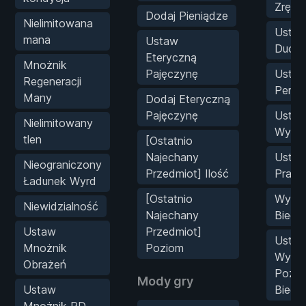
Zręcz
Dodaj Pieniądze
Nielimitowana
Usta
mana
Ustaw
Duch
Eteryczną
Mnożnik
Pajęczynę
Usta
Regeneracji
Perce
Many
Dodaj Eteryczną
Pajęczynę
Usta
Nielimitowany
Wytrz
tlen
[Ostatnio
Najechany
Usta
Nieograniczony
Przedmiot] Ilość
Prakt
Ładunek Wyrd
[Ostatnio
Wybie
Niewidzialność
Najechany
Biegł
Ustaw
Przedmiot]
Usta
Mnożnik
Poziom
Wybr
Obrażeń
Pozi
Mody gry
Ustaw
Biegło
Mnożnik PD