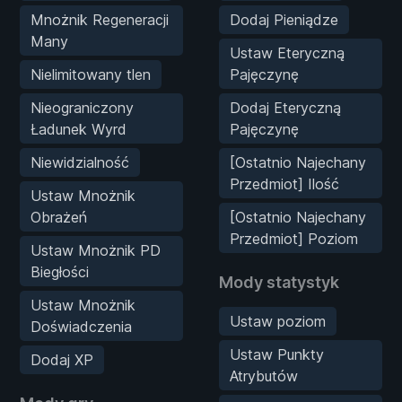
Mnożnik Regeneracji
Dodaj Pieniądze
Many
Ustaw Eteryczną
Nielimitowany tlen
Pajęczynę
Nieograniczony
Dodaj Eteryczną
Ładunek Wyrd
Pajęczynę
Niewidzialność
[Ostatnio Najechany
Przedmiot] Ilość
Ustaw Mnożnik
Obrażeń
[Ostatnio Najechany
Przedmiot] Poziom
Ustaw Mnożnik PD
Biegłości
Mody statystyk
Ustaw Mnożnik
Ustaw poziom
Doświadczenia
Ustaw Punkty
Dodaj XP
Atrybutów