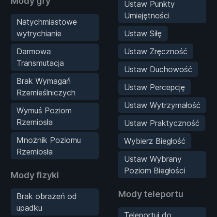
Mody gry
Ustaw Punkty
Umiejętności
Natychmiastowe
wytrychianie
Ustaw Siłę
Darmowa
Ustaw Zręczność
Transmutacja
Ustaw Duchowość
Brak Wymagań
Ustaw Percepcję
Rzemieślniczych
Ustaw Wytrzymałość
Wymuś Poziom
Rzemiosła
Ustaw Praktyczność
Mnożnik Poziomu
Wybierz Biegłość
Rzemiosła
Ustaw Wybrany
Poziom Biegłości
Mody fizyki
Mody teleportu
Brak obrażeń od
upadku
Teleportuj do