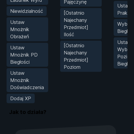
Pajęczynę
Ustaw
Niewidzialność
[Ostatnio
Prakty
Najechany
Ustaw
Wybier
Przedmiot]
Mnożnik
Biegłoś
Ilość
Obrażeń
Ustaw
[Ostatnio
Ustaw
Wybra
Najechany
Mnożnik PD
Poziom
Przedmiot]
Biegłości
Biegłoś
Poziom
Ustaw
Mnożnik
Doświadczenia
Dodaj XP
Jak to działa?