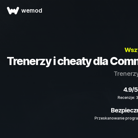
wemod
Wszy
Trenerzy i cheaty dla Co
Trenerzy
4.9/5
Recenzje: 
Bezpiecz
Przeskanowanie progra