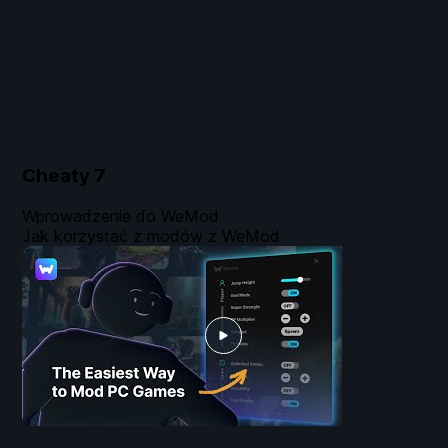
Cheaty
7
Wprowadzenie do WeMod
Jak korzystać z modów z WeMod