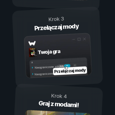
Krok 3
Przełączaj mody
Twoja gra
Wł.
Wył.
Nieograniczone zdrowie
Przełączaj mody
Nieograniczona wytrzymałość
Krok 4
Graj z modami!