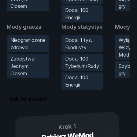
Ciosem
gry
Dodaj 100
Energii
Mody gracza
Mody statystyk
Mody gr
Nieograniczone
Dodaj 1 tys.
Wyłącz
zdrowie
Funduszy
Wszystk
Modyfik
Zabójstwa
Dodaj 100
Jednym
Tyberium/Rudy
Szybko
Ciosem
gry
Dodaj 100
Energii
Jak to działa?
Krok 1
Pobierz WeMod