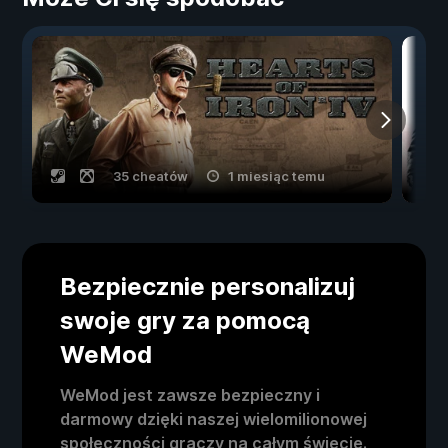
35 cheatów
1 miesiąc temu
Bezpiecznie personalizuj
swoje gry za pomocą
WeMod
WeMod jest zawsze bezpieczny i
darmowy dzięki naszej wielomilionowej
społeczności graczy na całym świecie.