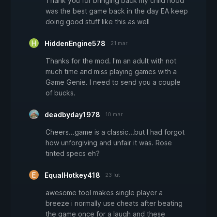
Thank you for bringing back my child hood
was the best game back in the day EA keep
doing good stuff like this as well
HiddenEngine578
21 mar
Thanks for the mod. I'm an adult with not
much time and miss playing games with a
Game Genie. I need to send you a couple
of bucks.
deadbyday1978
10 mar
Cheers...game is a classic...but I had forgot
how unforgiving and unfair it was. Rose
tinted specs eh?
EqualHotkey418
23 lut
awesome tool makes single player a
breeze i normally use cheats after beating
the game once for a laugh and these