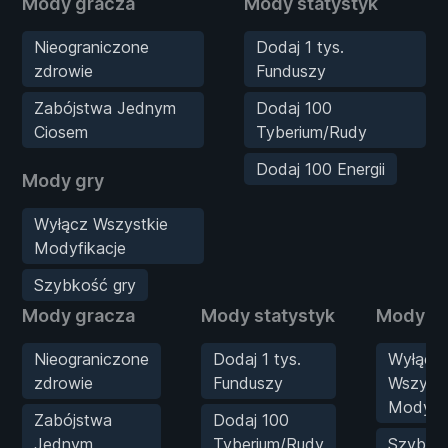
Mody gracza
Mody statystyk
Nieograniczone
Dodaj 1 tys.
zdrowie
Funduszy
Zabójstwa Jednym
Dodaj 100
Ciosem
Tyberium/Rudy
Dodaj 100 Energii
Mody gry
Wyłącz Wszystkie
Modyfikacje
Szybkość gry
Mody gracza
Mody statystyk
Mody gr
Nieograniczone
Dodaj 1 tys.
Wyłącz
zdrowie
Funduszy
Wszystk
Modyfik
Zabójstwa
Dodaj 100
Jednym
Tyberium/Rudy
Szybko