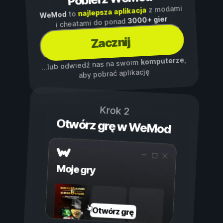
z modami
najlepsza aplikacja
to
WeMod
3000+ gier
i cheatami do ponad
Zacznij
,
komputerze
...lub odwiedź nas na swoim
aby pobrać aplikację
Krok 2
Otwórz grę w WeMod
Moje gry
Otwórz grę