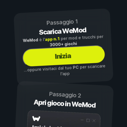
Passaggio 1
Scarica WeMod
per mod e trucchi per
app n. 1
è l'
WeMod
3000+ giochi
Inizia
per scaricare
PC
...oppure visitaci dal tuo
l'app
Passaggio 2
Apri gioco in WeMod