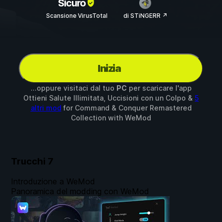
Sicuro
Scansione VirusTotal
di STiNGERR ↗
Inizia
...oppure visitaci dal tuo
PC
per scaricare l'app
Ottieni Salute Illimitata, Uccisioni con un Colpo &
5
altri mod
for
Command & Conquer Remastered
Collection
with
WeMod
Trucchi
7
Introduzione a WeMod
Panoramica del modding con WeMod