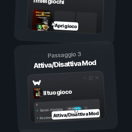
I miei giochi
Apri gioco
Passaggio 3
Attiva/Disattiva Mod
Il tuo gioco
Attivo
Disattivo
Salute illimitata
Attiva/Disattiva Mod
Resistenza illimitata