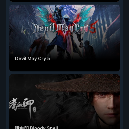
Devil May Cry 5
嗜血印 Bloody Spell