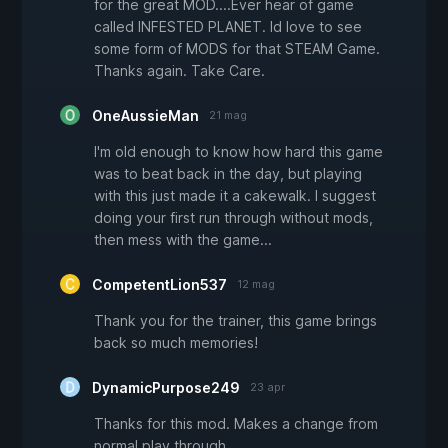
for the great MOD....Ever hear of game
called INFESTED PLANET. Id love to see
some form of MODS for that STEAM Game.
Thanks again. Take Care.
OneAussieMan
21 mag
I'm old enough to know how hard this game
was to beat back in the day, but playing
with this just made it a cakewalk. I suggest
doing your first run through without mods,
then mess with the game...
CompetentLion537
12 mag
Thank you for the trainer, this game brings
back so much memories!
DynamicPurpose249
23 apr
Thanks for this mod. Makes a change from
normal play through.