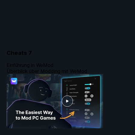
Cheats
7
Einführung in WeMod
Überblick über Modding mit WeMod