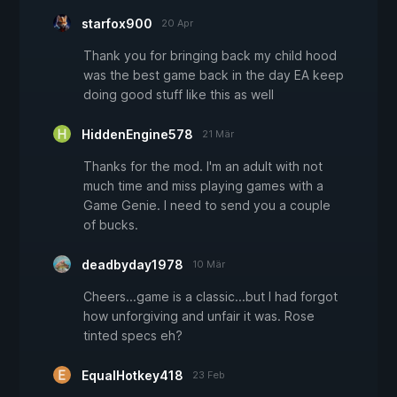
starfox900
20 Apr
Thank you for bringing back my child hood
was the best game back in the day EA keep
doing good stuff like this as well
HiddenEngine578
21 Mär
Thanks for the mod. I'm an adult with not
much time and miss playing games with a
Game Genie. I need to send you a couple
of bucks.
deadbyday1978
10 Mär
Cheers...game is a classic...but I had forgot
how unforgiving and unfair it was. Rose
tinted specs eh?
EqualHotkey418
23 Feb