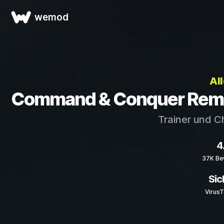
wemod
Al
Command & Conquer Remast
Trainer und C
4
37K Be
Sic
VirusT