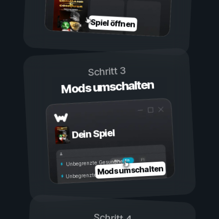
Spiel öffnen
Schritt 3
Mods umschalten
Dein Spiel
Ein
Aus
Unbegrenzte Gesundheit
Mods umschalten
Unbegrenzte Ausdauer
Schritt 4