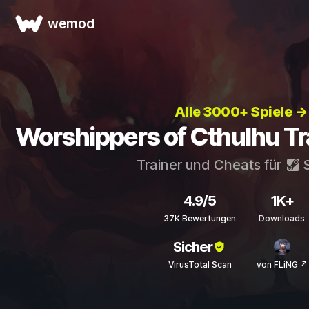
wemod
Alle 3000+ Spiele →
Worshippers of Cthulhu Tr
Trainer und Cheats für
S
4.9/5
1K+
37K Bewertungen
Downloads
Sicher
VirusTotal Scan
von FLiNG ↗