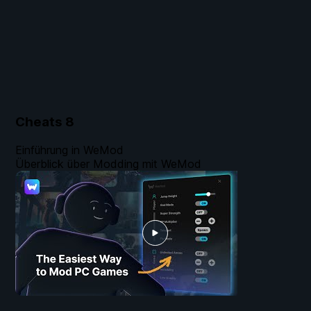
Cheats
8
Einführung in WeMod
Überblick über Modding mit WeMod