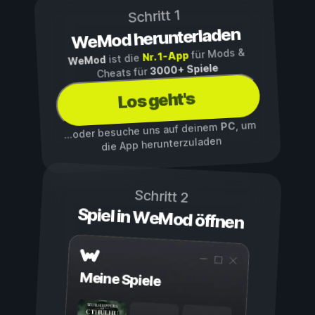
Schritt 1
WeMod herunterladen
für Mods &
Nr. 1-App
ist die
WeMod
3000+ Spiele
Cheats für
Los geht's
, um
PC
...oder besuche uns auf deinem
die App herunterzuladen
Schritt 2
Spiel in WeMod öffnen
Meine Spiele