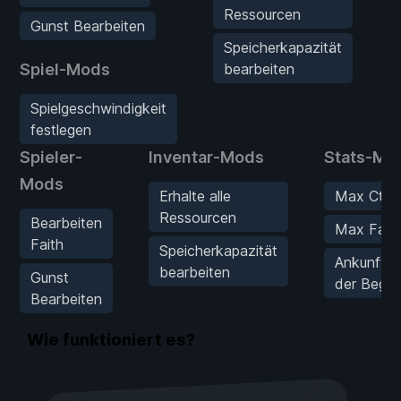
Ressourcen
Gunst Bearbeiten
Speicherkapazität
Spiel-Mods
bearbeiten
Spielgeschwindigkeit
festlegen
Spieler-
Inventar-Mods
Stats-Mo
Mods
Erhalte alle
Max Cthu
Ressourcen
Bearbeiten
Max Fana
Faith
Speicherkapazität
Ankunftsg
bearbeiten
Gunst
der Beglei
Bearbeiten
Wie funktioniert es?