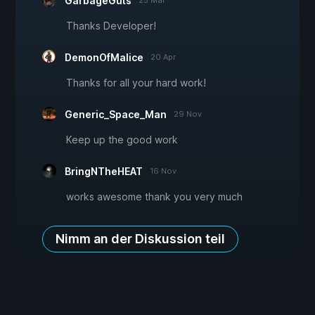
GarbageGuts
25 Mai
Thanks Developer!
DemonOfMalice
20 Apr
Thanks for all your hard work!
Generic_Space_Man
29 Nov
Keep up the good work
BringNTheHEAT
16 Nov
works awesome thank you very much
Nimm an der Diskussion teil