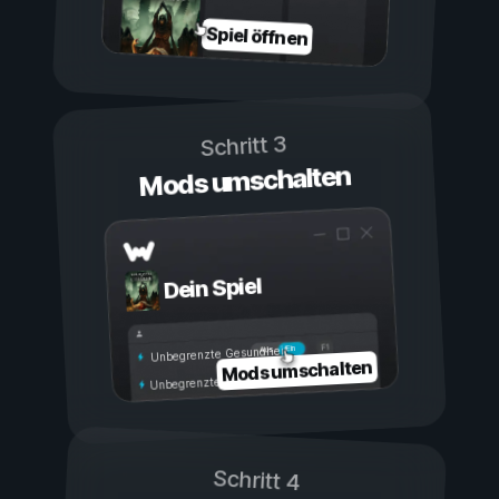
Spiel öffnen
Schritt 3
Mods umschalten
Dein Spiel
Ein
Aus
Unbegrenzte Gesundheit
Mods umschalten
Unbegrenzte Ausdauer
Schritt 4