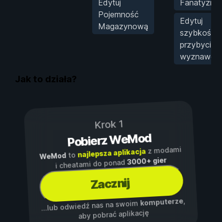
Edytuj
Fanatyzm
Pojemność
Edytuj
Magazynową
szybkość
przybycia
wyznawcó
Jak to działa?
Krok 1
Pobierz WeMod
z modami
najlepsza aplikacja
to
WeMod
3000+ gier
i cheatami do ponad
Zacznij
,
komputerze
...lub odwiedź nas na swoim
aby pobrać aplikację