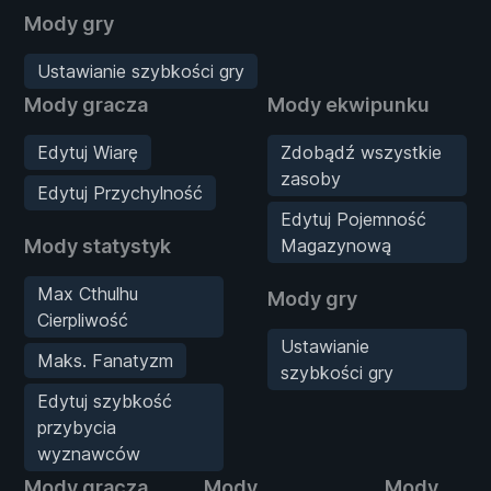
Mody gry
Ustawianie szybkości gry
Mody gracza
Mody ekwipunku
Edytuj Wiarę
Zdobądź wszystkie
zasoby
Edytuj Przychylność
Edytuj Pojemność
Mody statystyk
Magazynową
Max Cthulhu
Mody gry
Cierpliwość
Ustawianie
Maks. Fanatyzm
szybkości gry
Edytuj szybkość
przybycia
wyznawców
Mody gracza
Mody
Mody