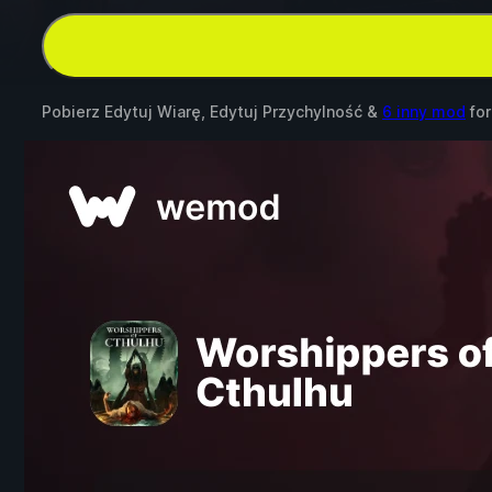
Pobierz Edytuj Wiarę, Edytuj Przychylność &
6 inny mod
fo