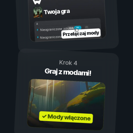
Twoja gra
Wł.
Wył.
Nieograniczone zdrowie
Przełączaj mody
Nieograniczona wytrzymałość
Krok 4
Graj z modami!
✓ Mody włączone