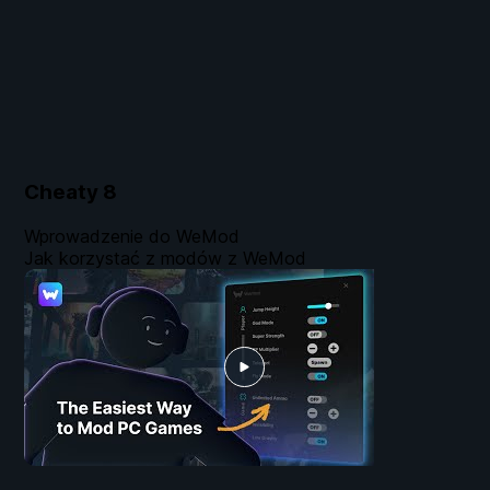
Cheaty
8
Wprowadzenie do WeMod
Jak korzystać z modów z WeMod