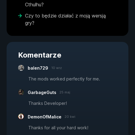
Cthulhu?
Czy to będzie działać z moją wersją
gry?
Komentarze
balen729
10 wrz
The mods worked perfectly for me.
GarbageGuts
25 maj
Thanks Developer!
DemonOfMalice
20 kwi
Thanks for all your hard work!