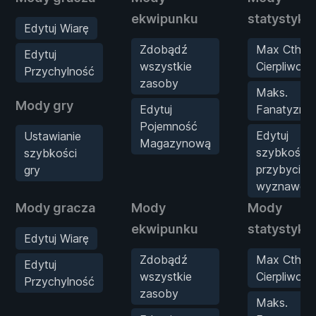
ekwipunku
statystyk
Edytuj Wiarę
Zdobądź
Max Cthulh
Edytuj
wszystkie
Cierpliwość
Przychylność
zasoby
Maks.
Mody gry
Edytuj
Fanatyzm
Pojemność
Edytuj
Ustawianie
Magazynową
szybkość
szybkości
przybycia
gry
wyznawcó
Mody gracza
Mody
Mody
ekwipunku
statystyk
Edytuj Wiarę
Zdobądź
Max Cthulh
Edytuj
wszystkie
Cierpliwość
Przychylność
zasoby
Maks.