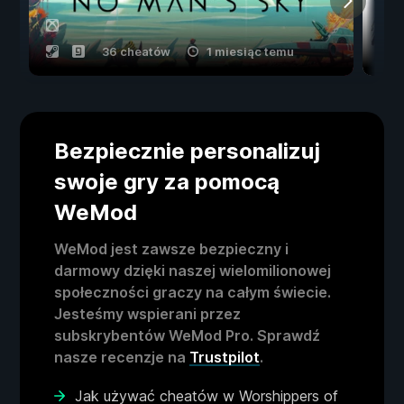
36 cheatów
1 miesiąc temu
Bezpiecznie personalizuj
swoje gry za pomocą
WeMod
WeMod jest zawsze bezpieczny i
darmowy dzięki naszej wielomilionowej
społeczności graczy na całym świecie.
Jesteśmy wspierani przez
subskrybentów WeMod Pro. Sprawdź
nasze recenzje na
Trustpilot
.
Jak używać cheatów w Worshippers of