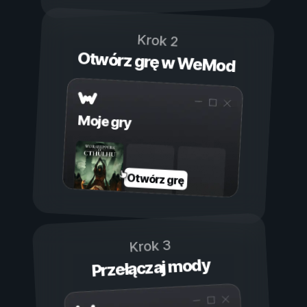
Krok 2
Otwórz grę w WeMod
Moje gry
Otwórz grę
Krok 3
Przełączaj mody