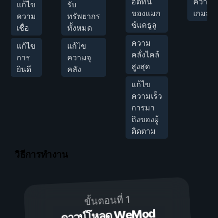
อดทน
ความเร
แก้ไข
รับ
ของแมก
เกมส์
ความ
ทรัพยากร
ซ์แคธูลู
เชื่อ
ทั้งหมด
ความ
แก้ไข
แก้ไข
คลั่งไคล้
การ
ความจุ
สูงสุด
ยินดี
คลัง
แก้ไข
ความเร็ว
การมา
ถึงของผู้
ติดตาม
วิธีการทำงาน
ขั้นตอนที่ 1
ดาวน์โหลด WeMod