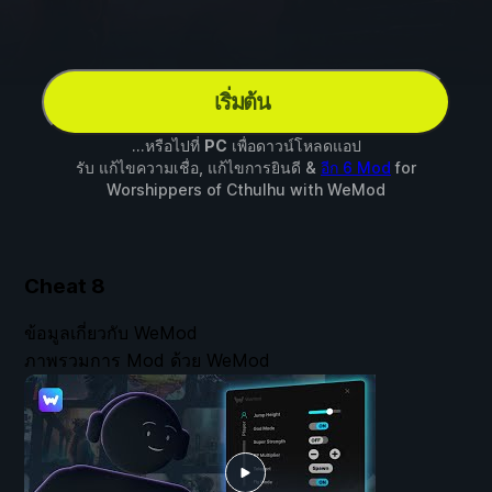
เริ่มต้น
...หรือไปที่
PC
เพื่อดาวน์โหลดแอป
รับ แก้ไขความเชื่อ, แก้ไขการยินดี &
อีก 6 Mod
for
Worshippers of Cthulhu
with
WeMod
Cheat
8
ข้อมูลเกี่ยวกับ WeMod
ภาพรวมการ Mod ด้วย WeMod