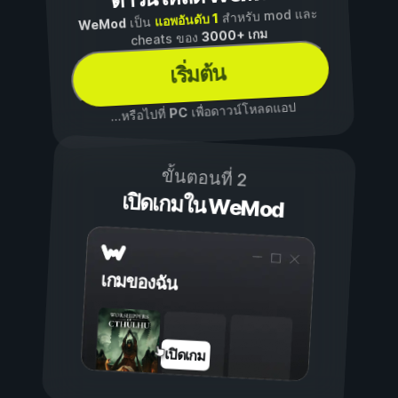
สำหรับ mod และ
แอพอันดับ 1
เป็น
WeMod
3000+ เกม
cheats ของ
เริ่มต้น
เพื่อดาวน์โหลดแอป
PC
...หรือไปที่
ขั้นตอนที่ 2
เปิดเกมใน WeMod
เกมของฉัน
เปิดเกม