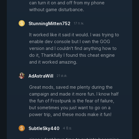
can turn it on and off from my phone
without game disturbance.
StunningMitten752
17 ก.พ.
It worked like it said it would. I was trying to
enable dev console but I own the GOG
version and I couldn't find anything how to
do it, Thankfully I found this cheat engine
and it worked amazing.
AdAstraWill
21 ต.ค.
Great mods, saved me plenty during the
campaign and made it more fun. I know half
the fun of Frostpunk is the fear of failure,
but sometimes you just want to go on a
power trip, and these mods make it fun!
SubtleSky440
4 มิ.ย.