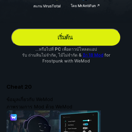
โดย MrAntiFun ↗
สแกน VirusTotal
เริ่มต้น
...หรือไปที่
PC
เพื่อดาวน์โหลดแอป
รับ ถ่านหินไม่จำกัด, ไม้ไม่จำกัด &
อีก 18 Mod
for
Frostpunk
with
WeMod
Cheat
20
ข้อมูลเกี่ยวกับ WeMod
ภาพรวมการ Mod ด้วย WeMod