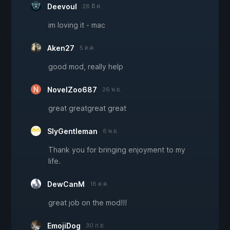
Deevoul
28 มี.ค.
im loving it - mac
Aken27
5 ต.ค.
good mod, really help
NovelZoo687
26 พ.ย.
great greatgreat great
SlyGentleman
6 พ.ย.
Thank you for bringing enjoyment to my
life.
DewCanM
18 ต.ค.
great job on the mod!!!
EmojiDog
30 ก.ย.