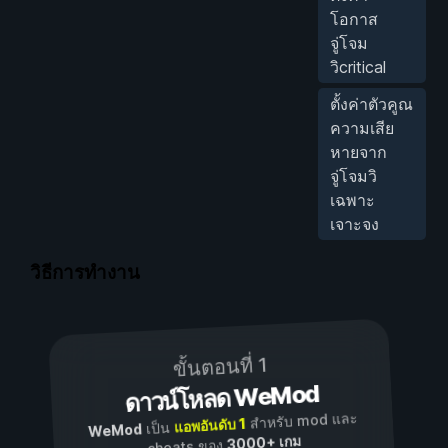
โอกาส
จู่โจม
วิcritical
ตั้งค่าตัวคูณ
ความเสีย
หายจาก
จู่โจมวิ
เฉพาะ
เจาะจง
วิธีการทำงาน
ขั้นตอนที่ 1
ดาวน์โหลด WeMod
สำหรับ mod และ
แอพอันดับ 1
เป็น
WeMod
3000+ เกม
cheats ของ