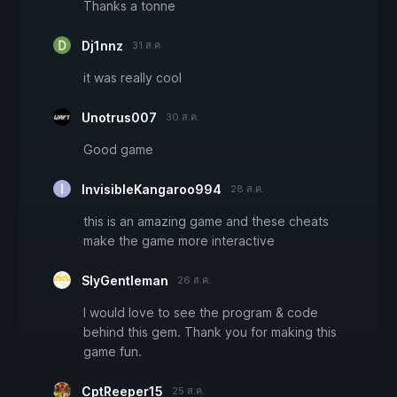
Thanks a tonne
Dj1nnz
31 ส.ค.
it was really cool
Unotrus007
30 ส.ค.
Good game
InvisibleKangaroo994
28 ส.ค.
this is an amazing game and these cheats
make the game more interactive
SlyGentleman
26 ส.ค.
I would love to see the program & code
behind this gem. Thank you for making this
game fun.
CptReeper15
25 ส.ค.