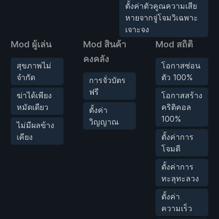
ตั้งค่าตัวคูณความเสีย
หายจากจู่โจมวิเฉพาะ
เจาะจง
Mod ผู้เล่น
Mod สินค้า
Mod สถิติ
คงคลัง
สุขภาพไม่
โอกาสซ่อน
จำกัด
ตัว 100%
การจั่วบัตร
ฟรี
ฆ่าได้เพียง
โอกาสสร้าง
หมัดเดียว
คริติคอล
ตั้งค่า
100%
วิญญาณ
ไม่มีผลข้าง
เคียง
ตั้งค่าการ
โจมตี
ตั้งค่าการ
ทะลุทะลวง
ตั้งค่า
ความเร็ว