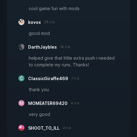
cool game fun with mods
kovox
28 ก.ย.
good mod
DarthJaybles
18 ก.ย.
helped give that little extra push i needed
to complete my runs. Thanks!
ClassicGiraffe469
7 ก.ย.
thank you
MOMEATER69420
4 ก.ย.
very good
SHOOT_TO_ILL
3 ก.ย.