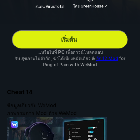
โดย GreenHouse ↗
สแกน VirusTotal
เริ่มต้น
...หรือไปที่
PC
เพื่อดาวน์โหลดแอป
รับ สุขภาพไม่จำกัด, ฆ่าได้เพียงหมัดเดียว &
อีก 12 Mod
for
Ring of Pain
with
WeMod
Cheat
14
ข้อมูลเกี่ยวกับ WeMod
ภาพรวมการ Mod ด้วย WeMod