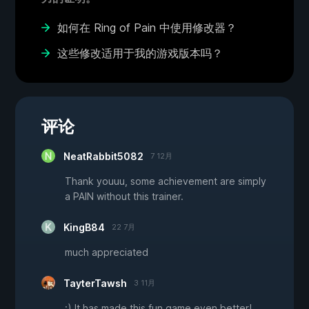
如何在 Ring of Pain 中使用修改器？
这些修改适用于我的游戏版本吗？
评论
NeatRabbit5082
7 12月
Thank youuu, some achievement are simply
a PAIN without this trainer.
KingB84
22 7月
much appreciated
TayterTawsh
3 11月
:) It has made this fun game even better!