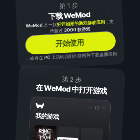
第 1 步
下载 WeMod
，支
好评如潮的游戏修改应用
是一款
WeMod
3000 款游戏
持超过
开始使用
上访问我们的官网并下载桌面应用
PC
...或者在
第 2 步
在 WeMod 中打开游戏
我的游戏