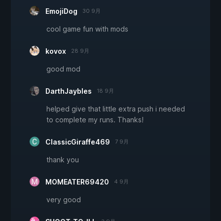
EmojiDog
30 9月
cool game fun with mods
kovox
28 9月
good mod
DarthJaybles
18 9月
helped give that little extra push i needed
to complete my runs. Thanks!
ClassicGiraffe469
7 9月
thank you
MOMEATER69420
4 9月
very good