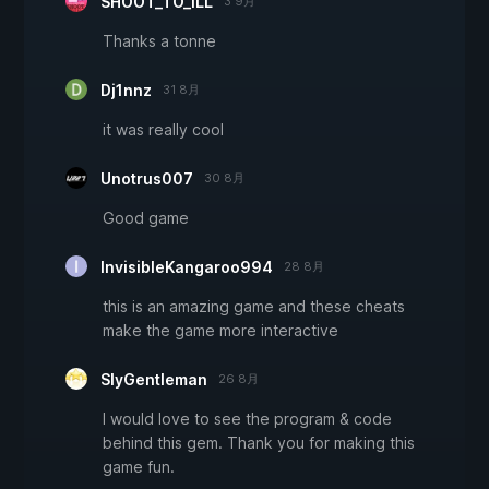
SHOOT_TO_ILL
3 9月
Thanks a tonne
Dj1nnz
31 8月
it was really cool
Unotrus007
30 8月
Good game
InvisibleKangaroo994
28 8月
this is an amazing game and these cheats
make the game more interactive
SlyGentleman
26 8月
I would love to see the program & code
behind this gem. Thank you for making this
game fun.