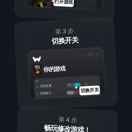
打开游戏
第 3 步
切换开关
你的游戏
开
关
无限血量
切换开关
无限耐力
第 4 步
畅玩修改游戏！