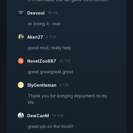
Deevoul
28 3月
im loving it - mac
Aken27
5 10月
good mod, really help
NovelZoo687
26 11月
great greatgreat great
SlyGentleman
6 11月
Thank you for bringing enjoyment to my
life.
DewCanM
18 10月
great job on the mod!!!