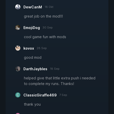
DewCanM
18 Okt
great job on the mod!!!
EmojiDog
30 Sep
cool game fun with mods
kovox
28 Sep
good mod
DarthJaybles
18 Sep
helped give that little extra push i needed
to complete my runs. Thanks!
ClassicGiraffe469
7 Sep
thank you