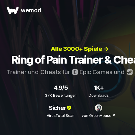
wemod
Alle 3000+ Spiele →
Ring of Pain Trainer & Che
Trainer und Cheats für
Epic Games
und
4.9/5
1K+
37K Bewertungen
Downloads
Sicher
VirusTotal Scan
von GreenHouse ↗