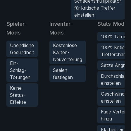
Schadensmultiplikator
für kritische Treffer
einstellen
Spieler-
Inventar-
Stats-Mods
Mods
Mods
100% Tarnch
Unendliche
Kostenlose
100% Kritisch
Gesundheit
Karten-
Trefferchanc
Neuverteilung
Ein-
Setze Angriff
Schlag-
Seelen
Durchschlag
Tötungen
festlegen
einstellen
Keine
Geschwindigk
Status-
einstellen
Effekte
Füge Verteidi
hinzu
Klarheit einste