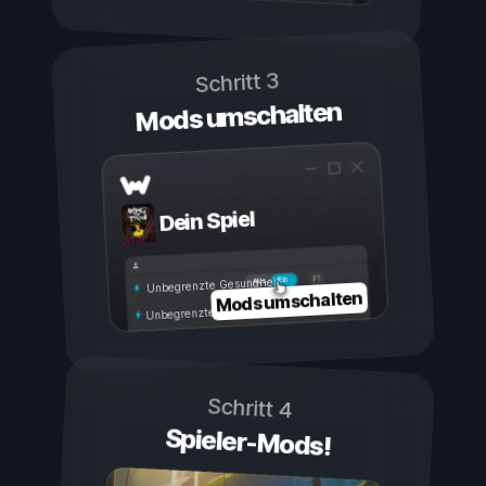
Schritt 3
Mods umschalten
Dein Spiel
Ein
Aus
Unbegrenzte Gesundheit
Mods umschalten
Unbegrenzte Ausdauer
Schritt 4
Spieler-Mods!