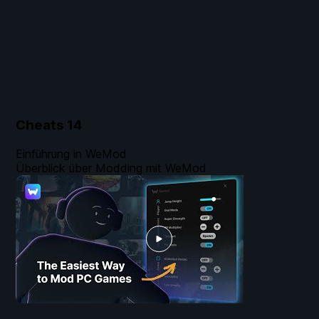
Cheats
14
Einführung in WeMod
Überblick über Modding mit WeMod