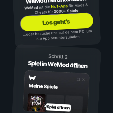
WeMod herunterladen
für Mods &
Nr. 1-App
ist die
WeMod
3000+ Spiele
Cheats für
Los geht's
, um
PC
...oder besuche uns auf deinem
die App herunterzuladen
Schritt 2
Spiel in WeMod öffnen
Meine Spiele
Spiel öffnen