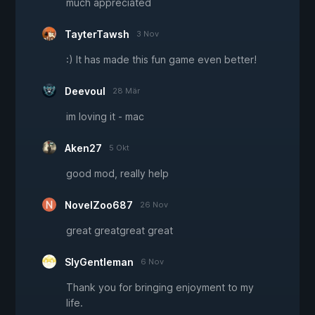
much appreciated
TayterTawsh
3 Nov
:) It has made this fun game even better!
Deevoul
28 Mär
im loving it - mac
Aken27
5 Okt
good mod, really help
NovelZoo687
26 Nov
great greatgreat great
SlyGentleman
6 Nov
Thank you for bringing enjoyment to my
life.