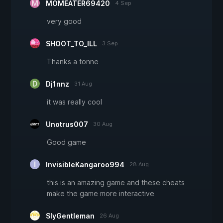
MOMEATER69420
4 Sep
very good
SHOOT_TO_ILL
3 Sep
Thanks a tonne
Dj1nnz
31 Aug
it was really cool
Unotrus007
30 Aug
Good game
InvisibleKangaroo994
28 Aug
this is an amazing game and these cheats
make the game more interactive
SlyGentleman
26 Aug