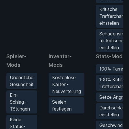
Kritische
Trefferchanc
einstellen
Schadensmulti
für kritische T
einstellen
Spieler-
Inventar-
Stats-Mods
Mods
Mods
100% Tarnch
Unendliche
Kostenlose
100% Kritisch
Gesundheit
Karten-
Trefferchanc
Neuverteilung
Ein-
Setze Angriff
Schlag-
Seelen
Durchschlag
Tötungen
festlegen
einstellen
Keine
Geschwindigk
Status-