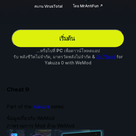
โดย MrAntiFun ↗
สแกน VirusTotal
เริ่มต้น
...หรือไปที่
PC
เพื่อดาวน์โหลดแอป
รับ พลังชีวิตไม่จำกัด, มาตรวัดพลังไม่จำกัด &
อีก 7 Mod
for
Yakuza 0
with
WeMod
Cheat
9
Part of the
Yakuza
series
ข้อมูลเกี่ยวกับ WeMod
ภาพรวมการ Mod ด้วย WeMod