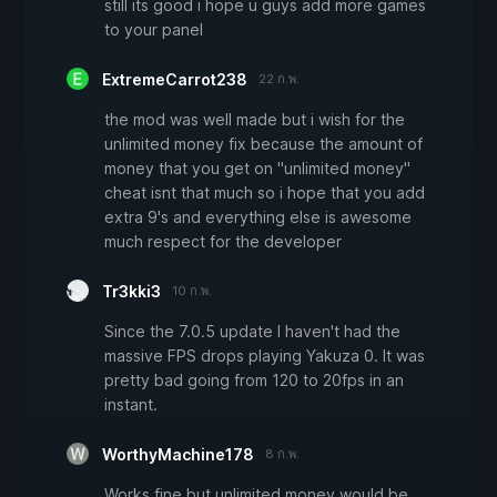
still its good i hope u guys add more games
to your panel
ExtremeCarrot238
22 ก.พ.
the mod was well made but i wish for the
unlimited money fix because the amount of
money that you get on "unlimited money"
cheat isnt that much so i hope that you add
extra 9's and everything else is awesome
much respect for the developer
Tr3kki3
10 ก.พ.
Since the 7.0.5 update I haven't had the
massive FPS drops playing Yakuza 0. It was
pretty bad going from 120 to 20fps in an
instant.
WorthyMachine178
8 ก.พ.
Works fine but unlimited money would be