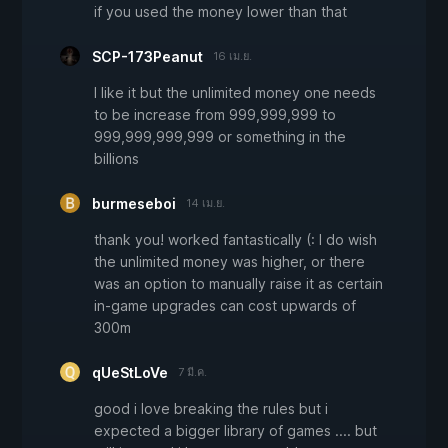
if you used the money lower than that
SCP-173Peanut
16 เม.ย.
I like it but the unlimited money one needs
to be increase from 999,999,999 to
999,999,999,999 or something in the
billions
burmeseboi
14 เม.ย.
thank you! worked fantastically (: I do wish
the unlimited money was higher, or there
was an option to manually raise it as certain
in-game upgrades can cost upwards of
300m
qUeStLoVe
7 มี.ค.
good i love breaking the rules but i
expected a bigger library of games .... but