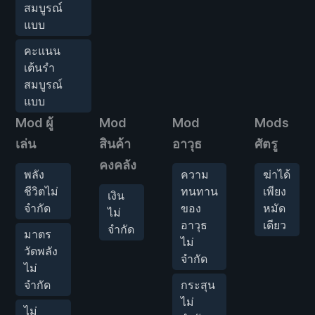
สมบูรณ์
แบบ
คะแนน
เต้นรำ
สมบูรณ์
แบบ
Mod ผู้
Mod
Mod
Mods
เล่น
สินค้า
อาวุธ
ศัตรู
คงคลัง
พลัง
ความ
ฆ่าได้
ชีวิตไม่
ทนทาน
เพียง
เงิน
จำกัด
ของ
หมัด
ไม่
อาวุธ
เดียว
จำกัด
มาตร
ไม่
วัดพลัง
จำกัด
ไม่
จำกัด
กระสุน
ไม่
ไม่