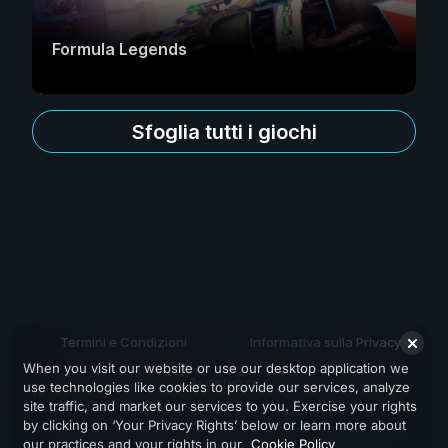
Formula Legends
Sfoglia tutti i giochi
Termini e Condizioni
Informativa sulla Privacy
When you visit our website or use our desktop application we
Assistenza
use technologies like cookies to provide our services, analyze
site traffic, and market our services to you. Exercise your rights
by clicking on ‘Your Privacy Rights’ below or learn more about
our practices and your rights in our
Cookie Policy