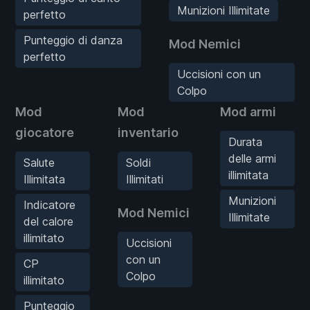
Munizioni Illimitate
perfetto
Punteggio di danza
Mod Nemici
perfetto
Uccisioni con un
Colpo
Mod
Mod
Mod armi
giocatore
inventario
Durata
delle armi
Salute
Soldi
illimitata
Illimitata
Illimitati
Munizioni
Indicatore
Mod Nemici
Illimitate
del calore
illimitato
Uccisioni
con un
CP
Colpo
illimitato
Punteggio