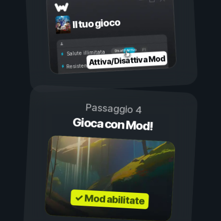
Il tuo gioco
Attivo
Disattivo
Salute illimitata
Attiva/Disattiva Mod
Resistenza illimitata
Passaggio 4
Gioca con Mod!
✓ Mod abilitate