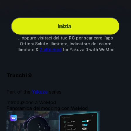
Inizia
...oppure visitaci dal tuo
PC
per scaricare l'app
Ottieni Salute Illimitata, Indicatore del calore
illimitato &
7 altri mod
for
Yakuza 0
with
WeMod
Trucchi
9
Part of the
Yakuza
series
Introduzione a WeMod
Panoramica del modding con WeMod