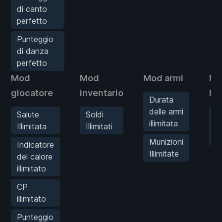
di canto
perfetto
Punteggio
di danza
perfetto
Mod
Mod
Mod armi
Mo
giocatore
inventario
Ne
Durata
delle armi
Salute
Soldi
U
illimitata
Illimitata
Illimitati
c
C
Munizioni
Indicatore
Illimitate
del calore
illimitato
CP
illimitato
Punteggio