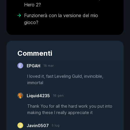
Hero 2?
Funzionerà con la versione del mio
gioco?
Commenti
EPGAH
18 mar
I loved it, fast Leveling Guild, invincible,
immortal
Liquid4235
18 gen
Thank You for all the hard work you put into
making these I really appreciate it
Javin0507
5 lug