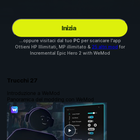
Inizia
...oppure visitaci dal tuo
PC
per scaricare l'app
Ottieni HP Illimitati, MP illimitato &
25 altri mod
for
Incremental Epic Hero 2
with
WeMod
Trucchi
27
Introduzione a WeMod
Panoramica del modding con WeMod