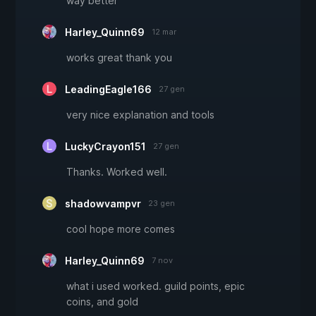
way better
Harley_Quinn69
12 mar
works great thank you
LeadingEagle166
27 gen
very nice explanation and tools
LuckyCrayon151
27 gen
Thanks. Worked well.
shadowvampvr
23 gen
cool hope more comes
Harley_Quinn69
7 nov
what i used worked. guild points, epic
coins, and gold