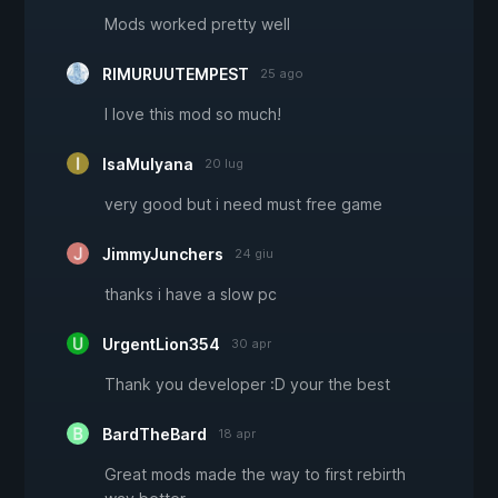
Mods worked pretty well
RIMURUUTEMPEST
25 ago
I love this mod so much!
IsaMulyana
20 lug
very good but i need must free game
JimmyJunchers
24 giu
thanks i have a slow pc
UrgentLion354
30 apr
Thank you developer :D your the best
BardTheBard
18 apr
Great mods made the way to first rebirth