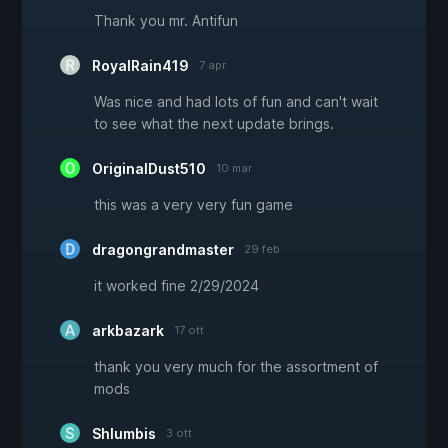
Thank you mr. Antifun
RoyalRain419
7 apr
Was nice and had lots of fun and can't wait
to see what the next update brings.
OriginalDust510
10 mar
this was a very very fun game
dragongrandmaster
29 feb
it worked fine 2/29/2024
arkbazark
17 ott
thank you very much for the assortment of
mods
Shlumbis
3 ott