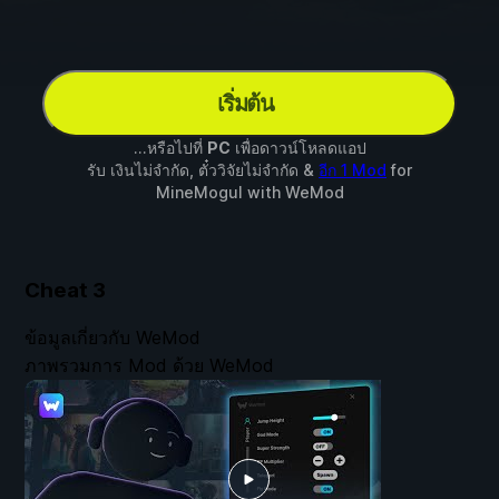
เริ่มต้น
...หรือไปที่
PC
เพื่อดาวน์โหลดแอป
รับ เงินไม่จำกัด, ตั๋ววิจัยไม่จำกัด &
อีก 1 Mod
for
MineMogul
with
WeMod
Cheat
3
ข้อมูลเกี่ยวกับ WeMod
ภาพรวมการ Mod ด้วย WeMod