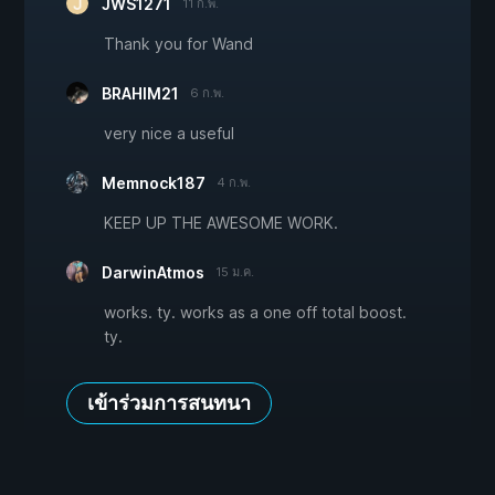
JWS1271
11 ก.พ.
Thank you for Wand
BRAHIM21
6 ก.พ.
very nice a useful
Memnock187
4 ก.พ.
KEEP UP THE AWESOME WORK.
DarwinAtmos
15 ม.ค.
works. ty. works as a one off total boost.
ty.
เข้าร่วมการสนทนา