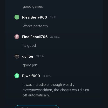
good games
IdealBerry906
7 พ.ย.
Works perfectly
FinalPencil796
23 เม.ย.
its good
ggifter
13 มี.ค.
good job
Djwolf609
13 ก.พ.
It was incredible, though weirdly
everynowandthen, the cheats would turn
off automatically.