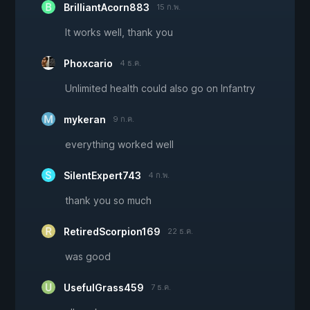
BrilliantAcorn883
15 ก.พ.
It works well, thank you
Phoxcario
4 ธ.ค.
Unlimited health could also go on Infantry
mykeran
9 ก.ค.
everything worked well
SilentExpert743
4 ก.พ.
thank you so much
RetiredScorpion169
22 ธ.ค.
was good
UsefulGrass459
7 ธ.ค.