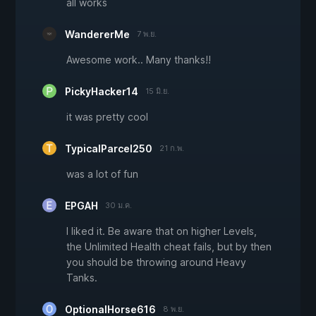
all works
WandererMe
7 พ.ย.
Awesome work.. Many thanks!!
PickyHacker14
15 มิ.ย.
it was pretty cool
TypicalParcel250
21 ก.พ.
was a lot of fun
EPGAH
30 ม.ค.
I liked it. Be aware that on higher Levels,
the Unlimited Health cheat fails, but by then
you should be throwing around Heavy
Tanks.
OptionalHorse616
8 พ.ย.