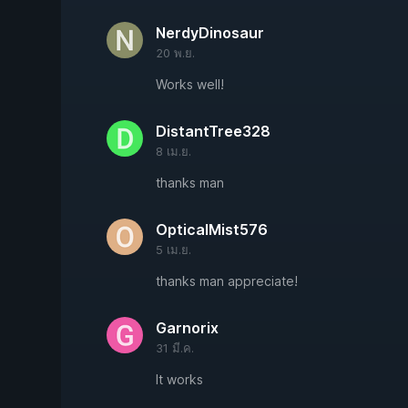
NerdyDinosaur
20 พ.ย.
Works well!
DistantTree328
8 เม.ย.
thanks man
OpticalMist576
5 เม.ย.
thanks man appreciate!
Garnorix
31 มี.ค.
It works