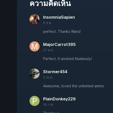
ความคิดเห็น
InsomniaSapien
9 ธ.ค.
perfect. Thanks Wand
MajorCarrot395
27 พ.ย.
Perfect. It worked flawlessly!
Stormer454
2 เม.ย.
Awesome, loved the unlimited ammo
PlainDonkey229
30 ก.ค.