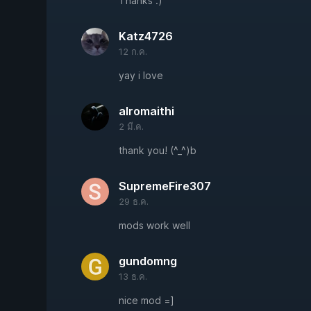
Thanks :)
Katz4726
12 ก.ค.
yay i love
alromaithi
2 มี.ค.
thank you! (^_^)b
SupremeFire307
29 ธ.ค.
mods work well
gundomng
13 ธ.ค.
nice mod =]