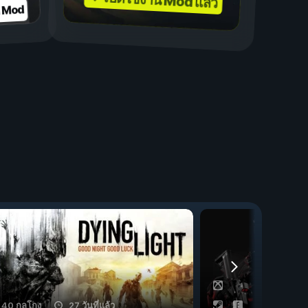
✓ เปิดใช้งาน Mod แล้ว
บ Mod
40 กลโกง
27 วันที่แล้ว
26 กลโกง