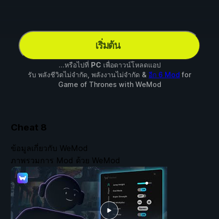
เริ่มต้น
...หรือไปที่
PC
เพื่อดาวน์โหลดแอป
รับ พลังชีวิตไม่จำกัด, พลังงานไม่จำกัด &
อีก 6 Mod
for
Game of Thrones
with
WeMod
Cheat
8
ข้อมูลเกี่ยวกับ WeMod
ภาพรวมการ Mod ด้วย WeMod