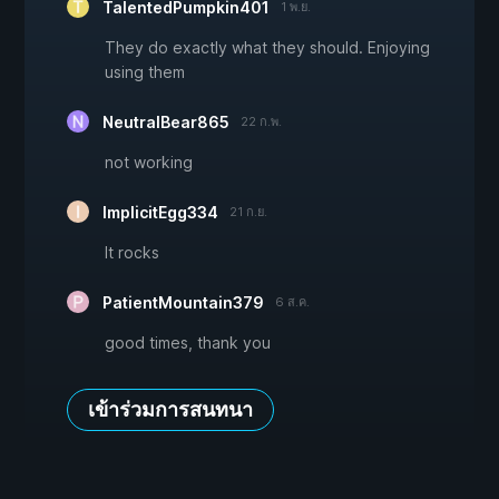
TalentedPumpkin401
1 พ.ย.
They do exactly what they should. Enjoying
using them
NeutralBear865
22 ก.พ.
not working
ImplicitEgg334
21 ก.ย.
It rocks
PatientMountain379
6 ส.ค.
good times, thank you
เข้าร่วมการสนทนา